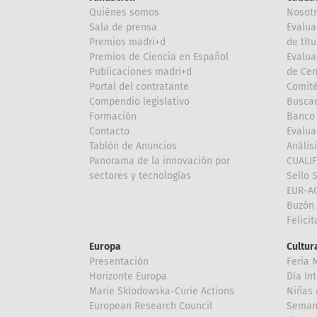
Quiénes somos
Nosot
Sala de prensa
Evalua
Premios madri+d
de títu
Premios de Ciencia en Español
Evalua
Publicaciones madri+d
de Cen
Portal del contratante
Comité
Compendio legislativo
Buscad
Formación
Banco 
Contacto
Evalua
Tablón de Anuncios
Anális
Panorama de la innovación por
CUALI
sectores y tecnologías
Sello 
EUR-A
Buzón 
Felici
Europa
Cultura
Presentación
Feria 
Horizonte Europa
Día In
Marie Sklodowska-Curie Actions
Niñas 
European Research Council
Semana