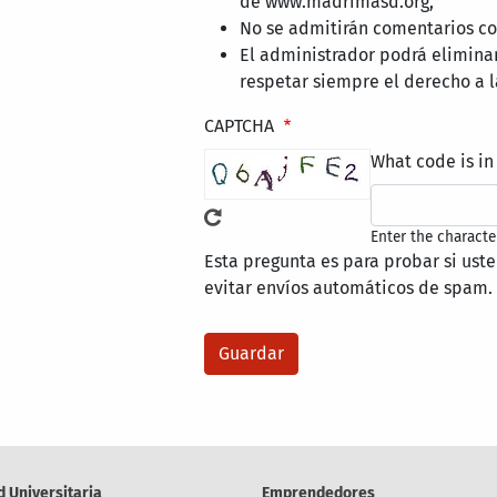
de www.madrimasd.org,
No se admitirán comentarios con
El administrador podrá elimina
respetar siempre el derecho a l
CAPTCHA
What code is in
Enter the characte
Esta pregunta es para probar si ust
evitar envíos automáticos de spam.
d Universitaria
Emprendedores