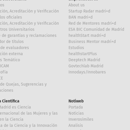
ros
About us
ción, Acreditación y Verificación
Startup Radar madri+d
los oficiales
BAN madri+d
ción, Acreditación y Verificación
Red de Mentores madri+d
tros Universitarios
ESA BIC Comunidad de Madrid
 de garantías y reclamaciones
healthStart madri+d
or de títulos
Business Mentor madri+d
de evaluadores
Estudios
ción externa
healthstartPlus
is Temático
Deeptech Madrid
FICAM
Govtechlab Madrid
Sofía
Innodays/Innobares
CE
de Quejas, Sugerencias y
taciones
 Científica
Notiweb
Madrid es Ciencia
Portada
ternacional de las Mujeres y las
Noticias
en la Ciencia
Inverosímiles
 de la Ciencia y la Innovación
Analisis