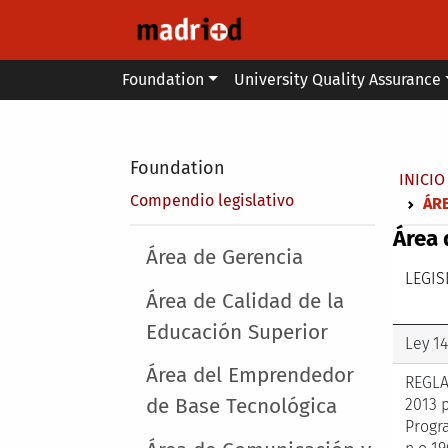
Skip to main content
Main menu
Foundation
University Quality Assurance
Secondary breadcrumb
Foundation
Brea
INICIO
Compendio legislativo
ÁR
Área 
Main menu
Área de Gerencia
LEGIS
Área de Calidad de la
Educación Superior
Ley 14
Área del Emprendedor
REGLA
de Base Tecnológica
2013 p
Progr