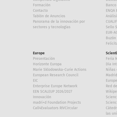
Formación
Banco 
Contacto
ENQA E
Tablón de Anuncios
Anális
Panorama de la innovación por
CUALI
sectores y tecnologías
Sello 
EUR-A
Buzón 
Felici
Europe
Scient
Presentación
Feria 
Horizonte Europa
Día In
Marie Sklodowska-Curie Actions
Niñas 
European Research Council
Madri
EIC
Europe
Enterprise Europe Network
Red de
EEN SCALEUP 2026/2027
Wikipe
Innovación
Scienc
madri+d Foundation Projects
Scienc
Call4Evaluators RIVCircular
Cátedr
las un