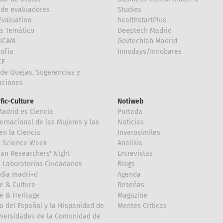
de evaluadores
Studies
valuation
healthstartPlus
is Temático
Deeptech Madrid
FICAM
Govtechlab Madrid
Sofía
Innodays/Innobares
CE
de Quejas, Sugerencias y
taciones
ific-Culture
Notiweb
Madrid es Ciencia
Portada
ternacional de las Mujeres y las
Noticias
en la Ciencia
Inverosímiles
d Science Week
Analisis
an Researchers' Night
Entrevistas
 Laboratorios Ciudadanos
Blogs
dia madri+d
Agenda
e & Culture
Reseñas
e & Heritage
Magazine
a del Español y la Hispanidad de
Mentes Críticas
iversidades de la Comunidad de