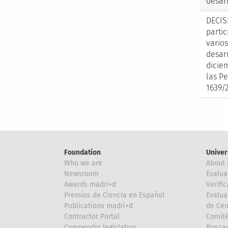
desar
DECIS
parti
vario
desar
dicie
las P
1639/
Foundation
Univer
Who we are
About 
Newsroom
Evalua
Awards madri+d
Verific
Premios de Ciencia en Español
Evalua
Publications madri+d
de Cen
Contractor Portal
Comité
Compendio legislativo
Buscad