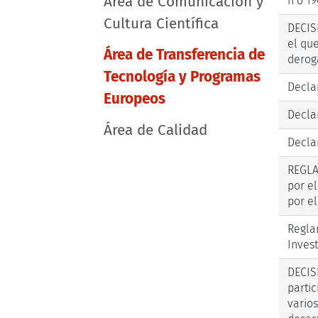
Área de Comunicación y
n o 1
Cultura Científica
DECIS
el qu
Área de Transferencia de
derog
Tecnología y Programas
Decla
Europeos
Decla
Área de Calidad
Declar
REGLA
por e
por e
Regla
Inves
DECIS
parti
vario