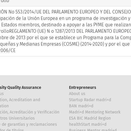
rollo
IÓN No 553/2014/UE DEL PARLAMENTO EUROPEO Y DEL CONSEJO d
cipación de la Unión Europea en un programa de investigación y
s Estados miembros, destinado a apoyar a las PYME que realizan 
rolloREGLAMENTO (UE) N o 1287/2013 DEL PARLAMENTO EUROPEO
mbre de 2013 por el que se establece un Programa para la Comp
equeñas y Medianas Empresas (COSME) (2014-2020) y por el que 
2006/CE
sity Quality Assurance
Entrepreneurs
us
About us
tion, Acreditation and
Startup Radar madri+d
ation
BAN madri+d
ción, Acreditación y Verificación
Madri+d Mentoring Network
tros Universitarios
ESA BIC Madrid Region
 de garantías y reclamaciones
healthStart madri+d
or de títulos
Business Mentor madri+d