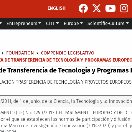
ENGLISH
Entrepreneurs
CITT
Europe
Scientific-Culture
dcrumb
FOUNDATION
COMPENDIO LEGISLATIVO
EA DE TRANSFERENCIA DE TECNOLOGÍA Y PROGRAMAS EUROPE
de Transferencia de Tecnología y Programas
LACIÓN TRASFERENCIA DE TECNOLOGÍA Y PROYECTOS EUROPEOS
/2011, de 1 de junio, de la Ciencia, la Tecnología y la Innovación
MENTO (UE) N o 1290/2013 DEL PARLAMENTO EUROPEO Y DEL CON
or el que se establecen las normas de participación y difusión 
ama Marco de Investigación e Innovación (2014-2020) y por el 