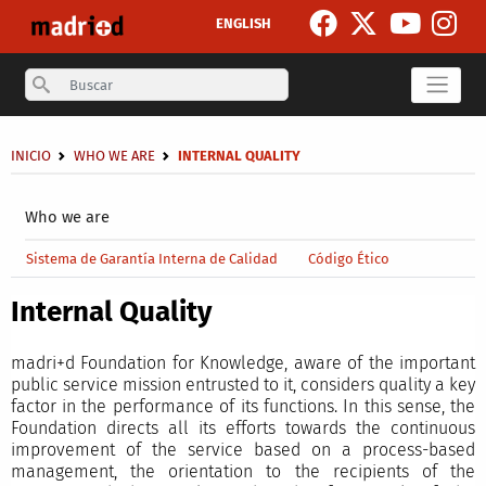
Skip to main content
ENGLISH
Search
Breadcrumb
INICIO
WHO WE ARE
INTERNAL QUALITY
Secondary breadcrumb
Who we are
Main menu level 4
Sistema de Garantía Interna de Calidad
Código Ético
Internal Quality
madri+d Foundation for Knowledge, aware of the important
public service mission entrusted to it, considers quality a key
factor in the performance of its functions. In this sense, the
Foundation directs all its efforts towards the continuous
improvement of the service based on a process-based
management, the orientation to the recipients of the