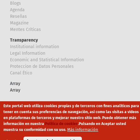
Blogs
Agenda
Reseñas
Magazine
Mentes Críticas
Transparency
Institutional information
Legal Information
Economic and Statistical Information
Proteccion de Datos Personales
Canal Ético
Array
Array
Footer
Este portal web utiliza cookies propias y de terceros con fines analíticos para
Canal Ético
eduroam
Mapa Web
tener en cuenta sus preferencias de navegación, así como las visitas a vídeos
en plataformas de terceros y mejorar nuestro sitio web. Puede obtener más
Política privacidad
Política de cookies
Aviso legal
información en nuestra
Política de cookies
.
Pulsando en Aceptar usted
Más información
muestra su conformidad con su uso.