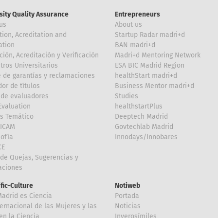
sity Quality Assurance
Entrepreneurs
us
About us
tion, Acreditation and
Startup Radar madri+d
ation
BAN madri+d
ción, Acreditación y Verificación
Madri+d Mentoring Network
tros Universitarios
ESA BIC Madrid Region
 de garantías y reclamaciones
healthStart madri+d
or de títulos
Business Mentor madri+d
de evaluadores
Studies
valuation
healthstartPlus
is Temático
Deeptech Madrid
FICAM
Govtechlab Madrid
Sofía
Innodays/Innobares
CE
de Quejas, Sugerencias y
taciones
ific-Culture
Notiweb
Madrid es Ciencia
Portada
ternacional de las Mujeres y las
Noticias
en la Ciencia
Inverosímiles