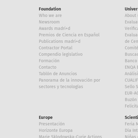
Foundation
Univer
Who we are
About 
Newsroom
Evalua
Awards madri+d
Verific
Premios de Ciencia en Español
Evalua
Publications madri+d
de Cen
Contractor Portal
Comité
Compendio legislativo
Buscad
Formación
Banco 
Contacto
ENQA E
Tablón de Anuncios
Anális
Panorama de la innovación por
CUALI
sectores y tecnologías
Sello 
EUR-A
Buzón 
Felici
Europe
Scient
Presentación
Feria 
Horizonte Europa
Día In
Marie Sklodowska-Curie Actions
Niñas 