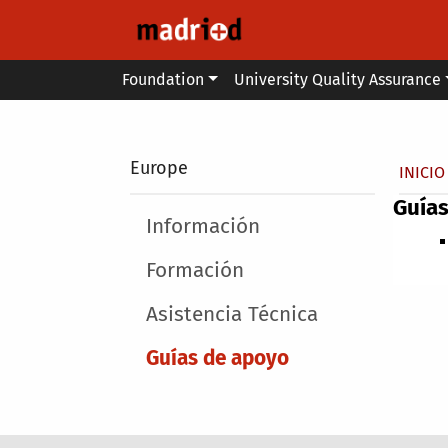
Skip to main content
Main menu
Foundation
University Quality Assurance
Secondary breadcrumb
Europe
Brea
INICIO
Guías
Main menu
Información
Formación
Asistencia Técnica
Guías de apoyo