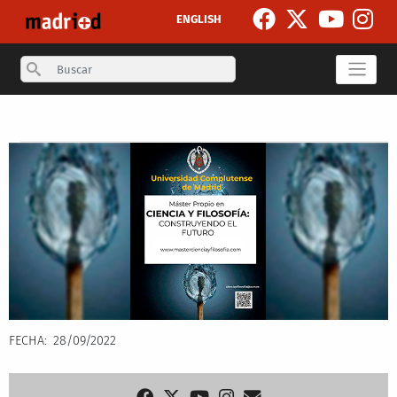
Skip to main content
ENGLISH
Search
Secondary breadcrumb
FECHA
28/09/2022