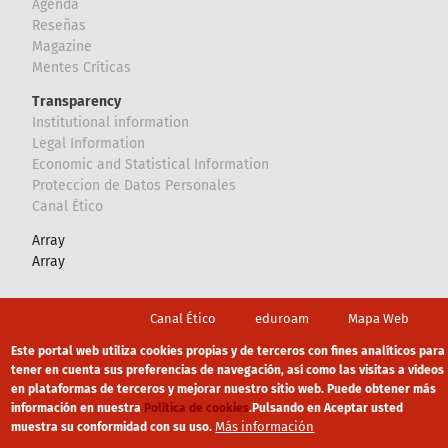
Agenda
Reseñas
Magazine
Mentes Críticas
Transparency
Institutional information
Legal Information
Economic and Statistical Information
Proteccion de Datos Personales
Canal Ético
Array
Array
Footer
Canal Ético
eduroam
Mapa Web
Política privacidad
Política de cookies
Aviso legal
Este portal web utiliza cookies propias y de terceros con fines analíticos para
tener en cuenta sus preferencias de navegación, así como las visitas a vídeos
en plataformas de terceros y mejorar nuestro sitio web. Puede obtener más
información en nuestra
Política de cookies
.
Pulsando en Aceptar usted
Más información
muestra su conformidad con su uso.