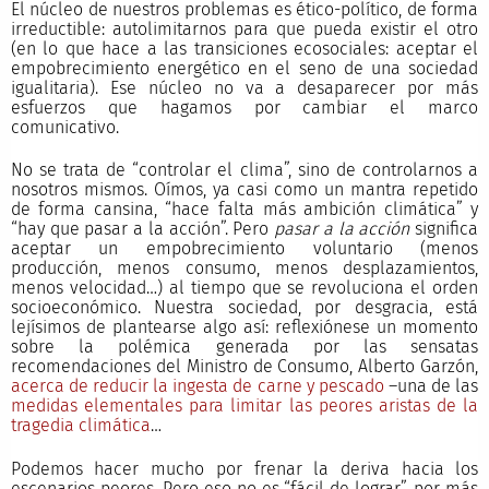
El núcleo de nuestros problemas es ético-político, de forma
irreductible: autolimitarnos para que pueda existir el otro
(en lo que hace a las transiciones ecosociales: aceptar el
empobrecimiento energético en el seno de una sociedad
igualitaria). Ese núcleo no va a desaparecer por más
esfuerzos que hagamos por cambiar el marco
comunicativo.
No se trata de “controlar el clima”, sino de controlarnos a
nosotros mismos. Oímos, ya casi como un mantra repetido
de forma cansina, “hace falta más ambición climática” y
“hay que pasar a la acción”. Pero
pasar a la acción
significa
aceptar un empobrecimiento voluntario (menos
producción, menos consumo, menos desplazamientos,
menos velocidad…) al tiempo que se revoluciona el orden
socioeconómico. Nuestra sociedad, por desgracia, está
lejísimos de plantearse algo así: reflexiónese un momento
sobre la polémica generada por las sensatas
recomendaciones del Ministro de Consumo, Alberto Garzón,
acerca de reducir la ingesta de carne y pescado
–una de las
medidas elementales para limitar las peores aristas de la
tragedia climática
…
Podemos hacer mucho por frenar la deriva hacia los
escenarios peores. Pero eso no es “fácil de lograr”, por más