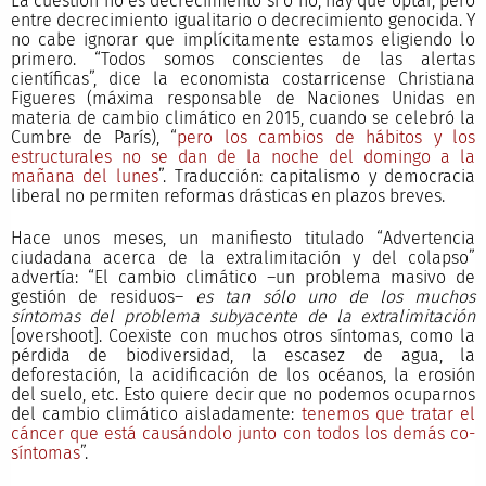
La cuestión no es decrecimiento sí o no; hay que optar, pero
entre decrecimiento igualitario o decrecimiento genocida. Y
no cabe ignorar que implícitamente estamos eligiendo lo
primero. “Todos somos conscientes de las alertas
científicas”, dice la economista costarricense Christiana
Figueres (máxima responsable de Naciones Unidas en
materia de cambio climático en 2015, cuando se celebró la
Cumbre de París), “
pero los cambios de hábitos y los
estructurales no se dan de la noche del domingo a la
mañana del lunes
”. Traducción: capitalismo y democracia
liberal no permiten reformas drásticas en plazos breves.
Hace unos meses, un manifiesto titulado “Advertencia
ciudadana acerca de la extralimitación y del colapso”
advertía: “El cambio climático –un problema masivo de
gestión de residuos–
es tan sólo uno de los muchos
síntomas del problema subyacente de la extralimitación
[overshoot]. Coexiste con muchos otros síntomas, como la
pérdida de biodiversidad, la escasez de agua, la
deforestación, la acidificación de los océanos, la erosión
del suelo, etc. Esto quiere decir que no podemos ocuparnos
del cambio climático aisladamente:
tenemos que tratar el
cáncer que está causándolo junto con todos los demás co-
síntomas
”.