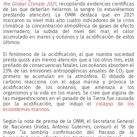
the Global Climate 2021
, recopilando evidencias científicas
de las que deberían helarnos la sangre (si estuviésemos
prestando atención). La OMM destaca que en 2021
marcaron su nivel más alto cuatro indicadores de la crisis
climática: la concentración atmosférica de gases de efecto
invernadero, la subida del nivel del mar, el calor
acumulado en mares y océanos y la acidificación de estos
últimos.
El fenómeno de la acidificación, al que nuestra sociedad
presta quizá aún menos atención que a los otros tres, está
preñado de consecuencias fatales. Los océanos absorben el
23% de las emisiones antropogénicas anuales de CO
que
2
primero se acumulan en la atmósfera. El dióxido de
carbono reacciona con el agua marina y provoca la
acidificación de los océanos, que amenaza a los
organismos y la vida en los mares. Se cree que alguna de
las megaextinciones en el pasado de la Tierra fue causada
por la acidificación, que indujo el
colapso de los
ecosistemas marinos
.
Según la nota de prensa de la OMM, el Secretario General
de Naciones Unidas, Antonio Guterres, censuró el 18 de
mayo “la sombría confirmación del fracaso de la