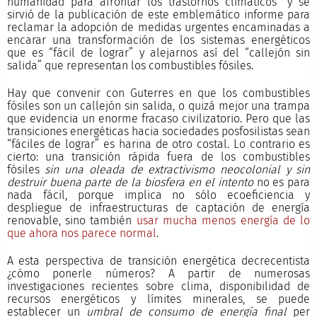
humanidad para afrontar los trastornos climáticos” y se
sirvió de la publicación de este emblemático informe para
reclamar la adopción de medidas urgentes encaminadas a
encarar una transformación de los sistemas energéticos
que es “fácil de lograr” y alejarnos así del “callejón sin
salida” que representan los combustibles fósiles.
Hay que convenir con Guterres en que los combustibles
fósiles son un callejón sin salida, o quizá mejor una trampa
que evidencia un enorme fracaso civilizatorio. Pero que las
transiciones energéticas hacia sociedades posfosilistas sean
“fáciles de lograr” es harina de otro costal. Lo contrario es
cierto: una transición rápida fuera de los combustibles
fósiles
sin una oleada de extractivismo neocolonial y sin
destruir buena parte de la biosfera en el intento
no es para
nada fácil, porque implica no sólo ecoeficiencia y
despliegue de infraestructuras de captación de energía
renovable, sino también
usar mucha menos energía de lo
que ahora nos parece normal
.
A esta perspectiva de transición energética decrecentista
¿cómo ponerle números? A partir de numerosas
investigaciones recientes sobre clima, disponibilidad de
recursos energéticos y límites minerales, se puede
establecer un
umbral de consumo de energía final
per