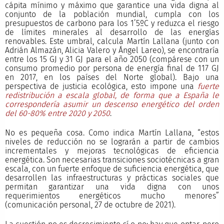
cápita mínimo y máximo que garantice una vida digna al
conjunto de la población mundial, cumpla con los
presupuestos de carbono para los 1’5ºC y reduzca el riesgo
de límites minerales al desarrollo de las energías
renovables. Este umbral, calcula Martín Lallana (junto con
Adrián Almazán, Alicia Valero y Ángel Lareo), se encontraría
entre los 15 GJ y 31 GJ para el año 2050 (compárese con un
consumo promedio por persona de energía final de 117 GJ
en 2017, en los países del Norte global). Bajo una
perspectiva de justicia ecológica, esto impone una
fuerte
redistribución a escala global, de forma que a España le
correspondería asumir un descenso energético del orden
del 60-80% entre 2020 y 2050
.
No es pequeña cosa. Como indica Martín Lallana, “estos
niveles de reducción no se lograrán a partir de cambios
incrementales y mejoras tecnológicas de eficiencia
energética. Son necesarias transiciones sociotécnicas a gran
escala, con un fuerte enfoque de suficiencia energética, que
desarrollen las infraestructuras y prácticas sociales que
permitan garantizar una vida digna con unos
requerimientos energéticos mucho menores”
(comunicación personal, 27 de octubre de 2021).