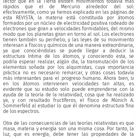
lector que en la Tierra existen movimientos todavía más
rápidos que el de Mercurio alrededor del sol:
efectivamente, como ya hemos explicado en las páginas de
esta REVISTA, la materia está constituida por átomos
formados por un núcleo de electricidad positiva rodeado de
electrones que giran a velocidades formidables, del mismo
modo que los planetas giran en torno al sol. Los electrones
tienen también su perihelio, y las leyes de su movimiento
interesan a físicos y químicos de una manera extraordinaria,
ya que conociéndolas se puede llegar a deducir la
estructura íntima de los átomos, y conociendo esta, se
podría esperar realizar, algún día, la transmutación de los
elementos soñada por los alquimistas, cuya importancia
práctica no es necesario remarcar, y otras cosas todavía
más interesantes para el progreso humano. Ahora bien, si
en los átomos intervienen velocidades tan altas, es
evidente que su estudio solo puede emprenderse con la
ayuda de la teoría de la relatividad, cosa que ha realizado
ya, y con resultado fructíferos, el físico de Múnich A.
Sommerfeld al estudiar lo que él denomina estructura fina
de los espectros.
Otra de las consecuencias de las teorías relativistas es que
masa, materia y energía son una misma cosa. Por tanto, la
luz, que es energía, debe tener las propiedades de la