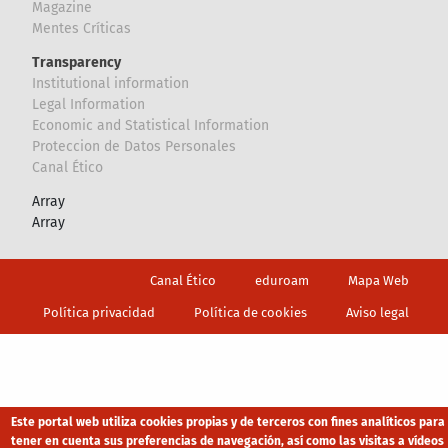
Magazine
Mentes Críticas
Transparency
Institutional information
Legal Information
Economic and Statistical Information
Proteccion de Datos Personales
Canal Ético
Array
Array
Footer
Canal Ético
eduroam
Mapa Web
Política privacidad
Política de cookies
Aviso legal
Este portal web utiliza cookies propias y de terceros con fines analíticos para
tener en cuenta sus preferencias de navegación, así como las visitas a vídeos