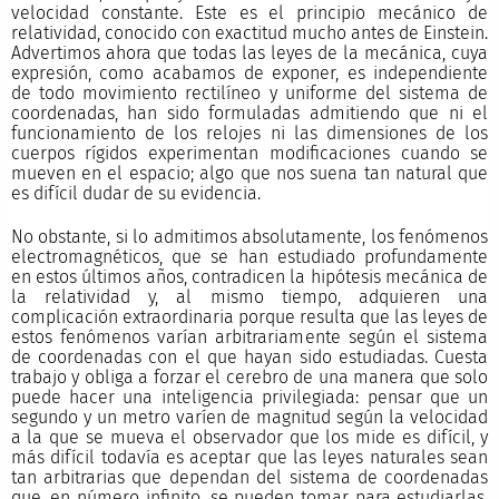
velocidad constante. Este es el principio mecánico de
relatividad, conocido con exactitud mucho antes de Einstein.
Advertimos ahora que todas las leyes de la mecánica, cuya
expresión, como acabamos de exponer, es independiente
de todo movimiento rectilíneo y uniforme del sistema de
coordenadas, han sido formuladas admitiendo que ni el
funcionamiento de los relojes ni las dimensiones de los
cuerpos rígidos experimentan modificaciones cuando se
mueven en el espacio; algo que nos suena tan natural que
es difícil dudar de su evidencia.
No obstante, si lo admitimos absolutamente, los fenómenos
electromagnéticos, que se han estudiado profundamente
en estos últimos años, contradicen la hipótesis mecánica de
la relatividad y, al mismo tiempo, adquieren una
complicación extraordinaria porque resulta que las leyes de
estos fenómenos varían arbitrariamente según el sistema
de coordenadas con el que hayan sido estudiadas. Cuesta
trabajo y obliga a forzar el cerebro de una manera que solo
puede hacer una inteligencia privilegiada: pensar que un
segundo y un metro varíen de magnitud según la velocidad
a la que se mueva el observador que los mide es difícil, y
más difícil todavía es aceptar que las leyes naturales sean
tan arbitrarias que dependan del sistema de coordenadas
que, en número infinito, se pueden tomar para estudiarlas.