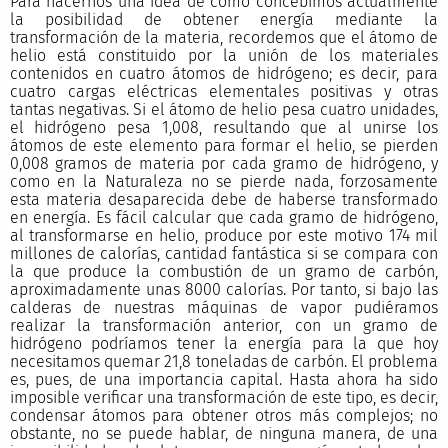
Para hacernos una idea de cómo concebimos actualmente
la posibilidad de obtener energía mediante la
transformación de la materia, recordemos que el átomo de
helio está constituido por la unión de los materiales
contenidos en cuatro átomos de hidrógeno; es decir, para
cuatro cargas eléctricas elementales positivas y otras
tantas negativas. Si el átomo de helio pesa cuatro unidades,
el hidrógeno pesa 1,008, resultando que al unirse los
átomos de este elemento para formar el helio, se pierden
0,008 gramos de materia por cada gramo de hidrógeno, y
como en la Naturaleza no se pierde nada, forzosamente
esta materia desaparecida debe de haberse transformado
en energía. Es fácil calcular que cada gramo de hidrógeno,
al transformarse en helio, produce por este motivo 174 mil
millones de calorías, cantidad fantástica si se compara con
la que produce la combustión de un gramo de carbón,
aproximadamente unas 8000 calorías. Por tanto, si bajo las
calderas de nuestras máquinas de vapor pudiéramos
realizar la transformación anterior, con un gramo de
hidrógeno podríamos tener la energía para la que hoy
necesitamos quemar 21,8 toneladas de carbón. El problema
es, pues, de una importancia capital. Hasta ahora ha sido
imposible verificar una transformación de este tipo, es decir,
condensar átomos para obtener otros más complejos; no
obstante, no se puede hablar, de ninguna manera, de una