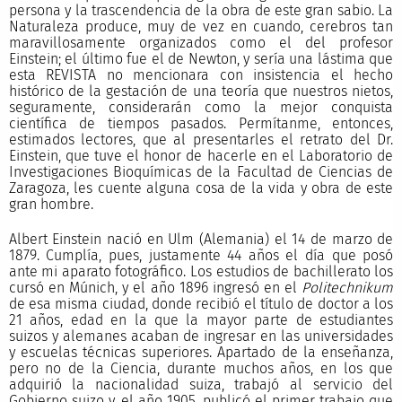
persona y la trascendencia de la obra de este gran sabio. La
Naturaleza produce, muy de vez en cuando, cerebros tan
maravillosamente organizados como el del profesor
Einstein; el último fue el de Newton, y sería una lástima que
esta REVISTA no mencionara con insistencia el hecho
histórico de la gestación de una teoría que nuestros nietos,
seguramente, considerarán como la mejor conquista
científica de tiempos pasados. Permítanme, entonces,
estimados lectores, que al presentarles el retrato del Dr.
Einstein, que tuve el honor de hacerle en el Laboratorio de
Investigaciones Bioquímicas de la Facultad de Ciencias de
Zaragoza, les cuente alguna cosa de la vida y obra de este
gran hombre.
Albert Einstein nació en Ulm (Alemania) el 14 de marzo de
1879. Cumplía, pues, justamente 44 años el día que posó
ante mi aparato fotográfico. Los estudios de bachillerato los
cursó en Múnich, y el año 1896 ingresó en el
Politechnikum
de esa misma ciudad, donde recibió el título de doctor a los
21 años, edad en la que la mayor parte de estudiantes
suizos y alemanes acaban de ingresar en las universidades
y escuelas técnicas superiores. Apartado de la enseñanza,
pero no de la Ciencia, durante muchos años, en los que
adquirió la nacionalidad suiza, trabajó al servicio del
Gobierno suizo y, el año 1905, publicó el primer trabajo que