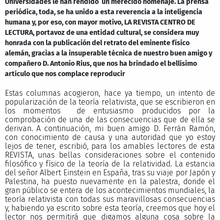
Universidades le han rendido un merecido homenaje. La prensa
periódica, toda, se ha unido a esta reverencia a la inteligencia
humana y, por eso, con mayor motivo, LA REVISTA CENTRO DE
LECTURA, portavoz de una entidad cultural, se considera muy
honrada con la publicación del retrato del eminente físico
alemán, gracias a la insuperable técnica de nuestro buen amigo y
compañero D. Antonio Rius, que nos ha brindado el bellísimo
artículo que nos complace reproducir
Estas columnas acogieron, hace ya tiempo, un intento de
popularización de la teoría relativista, que se escribieron en
los momentos
de entusiasmo producidos por la
comprobación de una de las consecuencias que de ella se
derivan. A continuación, mi buen amigo D. Ferrán Ramón,
con conocimiento de causa y una autoridad que yo estoy
lejos de tener, escribió, para los amables lectores de esta
REVISTA, unas bellas consideraciones sobre el contenido
filosófico y físico de la teoría de la relatividad. La estancia
del señor Albert Einstein en España, tras su viaje por Japón y
Palestina, ha puesto nuevamente en la palestra, donde el
gran público se entera de los acontecimientos mundiales, la
teoría relativista con todas sus maravillosas consecuencias
y, habiendo ya escrito sobre esta teoría, creemos que hoy el
lector nos permitirá que digamos alguna cosa sobre la