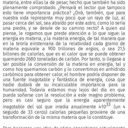
materia, entre ellas la de pesar, hecho que también ha sido
plenamente comprobado. ¿Pensará el lector que tampoco
esto tiene importancia práctica? ¿Dirá, también, que para
nuestra vida representa muy poco que un rayo de luz, al
pasar cerca del sol, sea atraído por este astro, como lo sería
una piedra, y se desvíe de su camino recto? A quien así
piense, le rogamos que preste atención a lo que sigue: la
energía es materia, y la materia energía, de tal manera que
en la teoría einsteniana de la relatividad cada gramo de
materia equivale a 900 trillones de ergios, o sea 21,5
billones de calorías, que es el calor que se puede obtener
quemando 2680 toneladas de carbón. Por tanto,
si llegase a
ser posible la conversión de la materia en energía, tal y
como hoy quemamos carbón y lo convertimos en anhídrido
carbónico para obtener calor, el hombre podría disponer de
una fuente inagotable y fantástica de energía, cosa que
nadie dudará de su incalculable importancia para la
humanidad. Todavía estamos muy lejos del día en que
pueda soñarse con la resolución a este magno problema,
pero es casi seguro que la energía aparentemente
33
inagotable del sol que irradia anualmente 4·10
(un 4
seguido de 33 ceros) calorías pequeñas proviene de una
transformación de la misma materia que lo constituye.