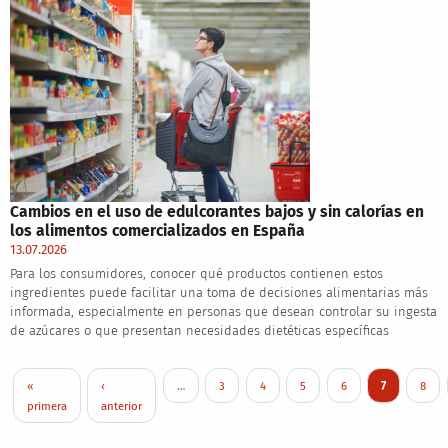
Cambios en el uso de edulcorantes bajos y sin calorías en
los alimentos comercializados en España
13.07.2026
Para los consumidores, conocer qué productos contienen estos
ingredientes puede facilitar una toma de decisiones alimentarias más
informada, especialmente en personas que desean controlar su ingesta
de azúcares o que presentan necesidades dietéticas específicas
Pagination
First page
Previous page
Page
Page
Page
Page
Current pag
Page
«
‹
…
3
4
5
6
7
8
primera
anterior