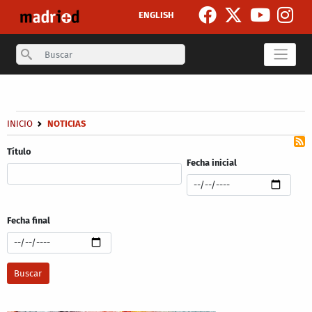
Skip to main content
ENGLISH
Search
Secondary breadcrumb
Breadcrumb
INICIO
NOTICIAS
Título
Fecha inicial
Fecha final