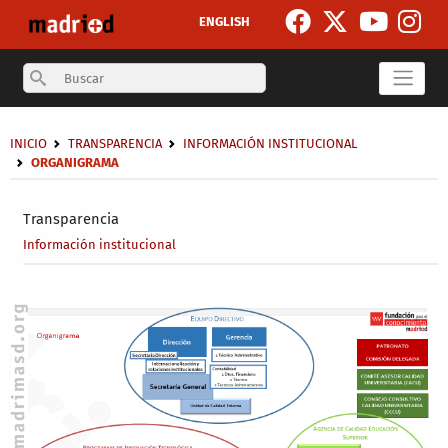
Pasar al contenido principal
ENGLISH
Search
Sobrescribir enlaces de ayuda a la navegación
INICIO
TRANSPARENCIA
INFORMACIÓN INSTITUCIONAL
ORGANIGRAMA
Secondary breadcrumb
Transparencia
Información institucional