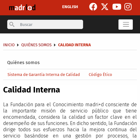
Pasar al contenido principal
ENGLISH
Search
Sobrescribir enlaces de ayuda a la navegación
INICIO
QUIÉNES SOMOS
CALIDAD INTERNA
Secondary breadcrumb
Quiénes somos
Main menu level 4
Sistema de Garantía Interna de Calidad
Código Ético
Calidad Interna
La Fundación para el Conocimiento madri+d consciente de
la importante misión de servicio público que tiene
encomendada, considera la calidad un factor clave en el
desempeño de sus funciones. En dicho sentido, la Fundación
dirige todos sus esfuerzos hacia la mejora continua del
servicio basándose en una gestión por procesos, la