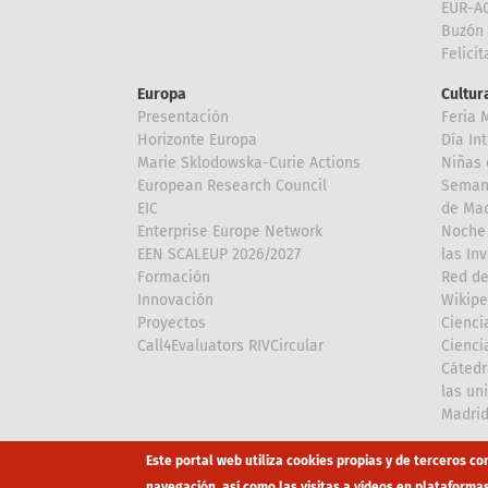
EUR-A
Buzón 
Felici
Europa
Cultura
Presentación
Feria 
Horizonte Europa
Día In
Marie Sklodowska-Curie Actions
Niñas 
European Research Council
Semana
EIC
de Mad
Enterprise Europe Network
Noche 
EEN SCALEUP 2026/2027
las In
Formación
Red de
Innovación
Wikipe
Proyectos
Cienci
Call4Evaluators RIVCircular
Cienci
Cátedr
las un
Madri
Array
Array
Este portal web utiliza cookies propias y de terceros co
navegación, así como las visitas a vídeos en plataforma