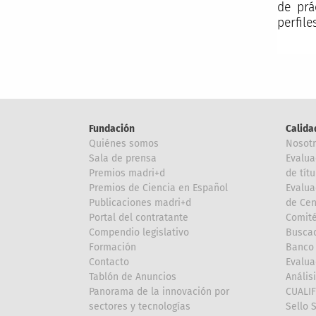
de prá
perfile
Fundación
Calida
Quiénes somos
Nosot
Sala de prensa
Evalua
Premios madri+d
de títu
Premios de Ciencia en Español
Evalua
Publicaciones madri+d
de Cen
Portal del contratante
Comité
Compendio legislativo
Buscad
Formación
Banco 
Contacto
Evalua
Tablón de Anuncios
Anális
Panorama de la innovación por
CUALI
sectores y tecnologías
Sello 