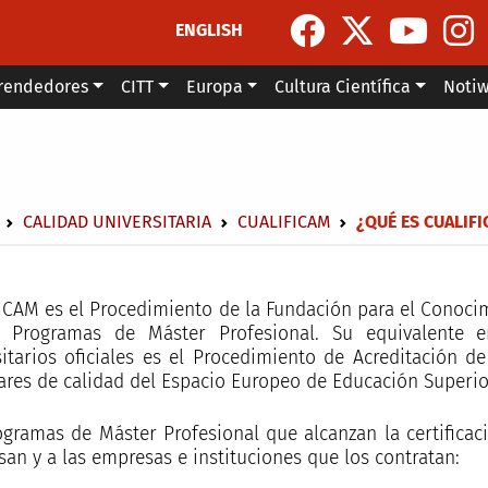
ENGLISH
rendedores
CITT
Europa
Cultura Científica
Noti
escribir enlaces de ayuda a la navegación
CALIDAD UNIVERSITARIA
CUALIFICAM
¿QUÉ ES CUALIF
ICAM es el Procedimiento de la Fundación para el Conocim
 Programas de Máster Profesional. Su equivalente 
sitarios oficiales es el Procedimiento de Acreditación de
ares de calidad del Espacio Europeo de Educación Superio
ogramas de Máster Profesional que alcanzan la certifica
san y a las empresas e instituciones que los contratan: