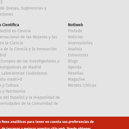
CE
de Quejas, Sugerencias y
taciones
 Científica
Notiweb
Madrid es Ciencia
Portada
ternacional de las Mujeres y las
Noticias
en la Ciencia
Inverosímiles
 de la Ciencia y la Innovación
Analisis
rid
Entrevistas
Europea de los Investigadores y
Blogs
vestigadoras de Madrid
Agenda
 Laboratorios Ciudadanos
Reseñas
dia madri+d
Magazine
a y Cultura
Mentes Críticas
a y Patrimonio
a del Español y la Hispanidad de
iversidades de la Comunidad de
d
n fines analíticos para tener en cuenta sus preferencias de
s de terceros y mejorar nuestro sitio web. Puede obtener