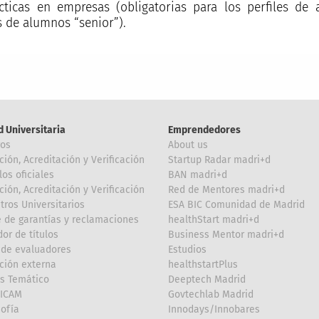
cticas en empresas (obligatorias para los perfiles de 
s de alumnos “senior”).
d Universitaria
Emprendedores
ros
About us
ción, Acreditación y Verificación
Startup Radar madri+d
los oficiales
BAN madri+d
ción, Acreditación y Verificación
Red de Mentores madri+d
tros Universitarios
ESA BIC Comunidad de Madrid
 de garantías y reclamaciones
healthStart madri+d
or de títulos
Business Mentor madri+d
de evaluadores
Estudios
ción externa
healthstartPlus
is Temático
Deeptech Madrid
FICAM
Govtechlab Madrid
Sofía
Innodays/Innobares