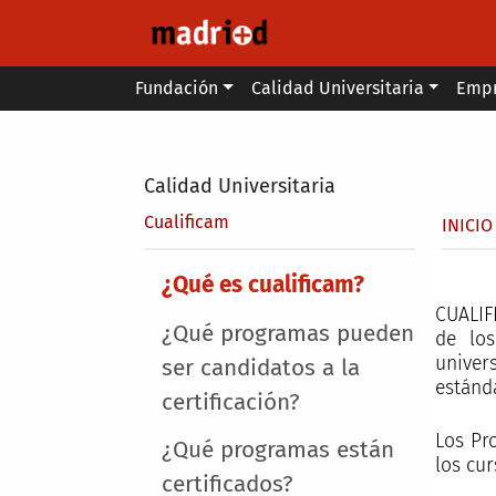
Pasar al contenido principal
Main menu
Fundación
Calidad Universitaria
Emp
Secondary breadcrumb
Calidad Universitaria
Sobr
Cualificam
INICIO
Main menu
¿Qué es cualificam?
CUALIF
¿Qué programas pueden
de los
univer
ser candidatos a la
estánd
certificación?
Los Pr
¿Qué programas están
los cur
certificados?