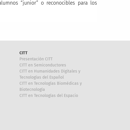
alumnos “junior” o reconocibles para los
CITT
Presentación CITT
CITT en Semiconductores
CITT en Humanidades Digitales y
Tecnologías del Español
CITT en Tecnologías Biomédicas y
Biotecnología
CITT en Tecnologías del Espacio