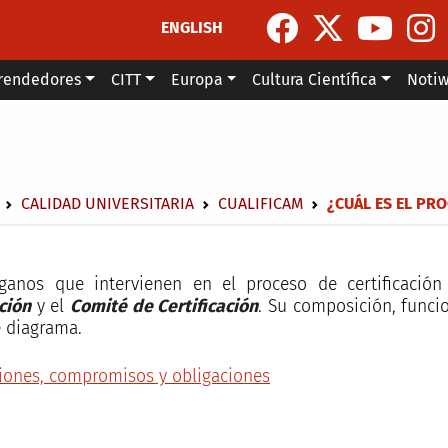
ENGLISH
rendedores
CITT
Europa
Cultura Científica
Noti
escribir enlaces de ayuda a la navegación
CALIDAD UNIVERSITARIA
CUALIFICAM
¿CUÁL ES EL PRO
ganos que intervienen en el proceso de certificació
ción
y el
Comité de Certificación
. Su composición, funci
e diagrama.
iones, compromisos y obligaciones