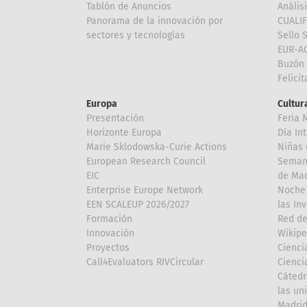
Tablón de Anuncios
Anális
Panorama de la innovación por
CUALI
sectores y tecnologías
Sello 
EUR-A
Buzón 
Felici
Europa
Cultura
Presentación
Feria 
Horizonte Europa
Día In
Marie Sklodowska-Curie Actions
Niñas 
European Research Council
Semana
EIC
de Mad
Enterprise Europe Network
Noche 
EEN SCALEUP 2026/2027
las In
Formación
Red de
Innovación
Wikipe
Proyectos
Cienci
Call4Evaluators RIVCircular
Cienci
Cátedr
las un
Madri