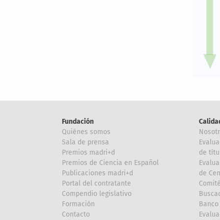
Fundación
Calida
Quiénes somos
Nosot
Sala de prensa
Evalua
Premios madri+d
de títu
Premios de Ciencia en Español
Evalua
Publicaciones madri+d
de Cen
Portal del contratante
Comité
Compendio legislativo
Buscad
Formación
Banco 
Contacto
Evalua