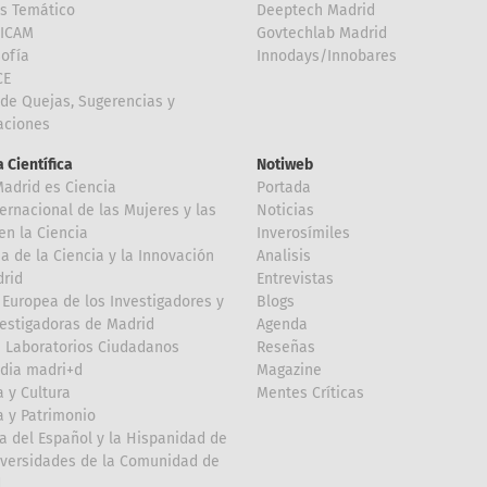
is Temático
Deeptech Madrid
FICAM
Govtechlab Madrid
Sofía
Innodays/Innobares
CE
de Quejas, Sugerencias y
taciones
 Científica
Notiweb
Madrid es Ciencia
Portada
ternacional de las Mujeres y las
Noticias
en la Ciencia
Inverosímiles
 de la Ciencia y la Innovación
Analisis
rid
Entrevistas
Europea de los Investigadores y
Blogs
vestigadoras de Madrid
Agenda
 Laboratorios Ciudadanos
Reseñas
dia madri+d
Magazine
a y Cultura
Mentes Críticas
a y Patrimonio
a del Español y la Hispanidad de
iversidades de la Comunidad de
d