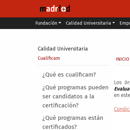
Pasar al contenido principal
Main menu
Fundación
Calidad Universitaria
Emp
Secondary breadcrumb
Calidad Universitaria
Sobr
Cualificam
INICIO
Main menu
¿Qué es cualificam?
Los ór
¿Qué programas pueden
Evalua
en est
ser candidatos a la
certificación?
Condic
¿Qué programas están
certificados?