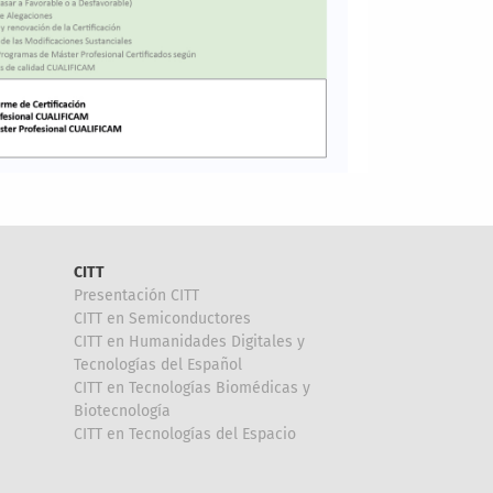
CITT
Presentación CITT
CITT en Semiconductores
CITT en Humanidades Digitales y
Tecnologías del Español
CITT en Tecnologías Biomédicas y
Biotecnología
CITT en Tecnologías del Espacio