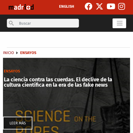
Pasar al contenido principal
ENGLISH
Search
Secondary breadcrumb
Sobrescribir enlaces de ayuda a la navegación
INICIO
ENSAYOS
ENSAYOS
La ciencia contra las cuerdas. El declive de la
cultura científica en la era de las fake news
LEER MÁS