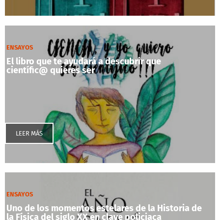
ENSAYOS
El libro que te ayudará a descubrir que
científic@ quieres ser
LEER MÁS
ENSAYOS
Uno de los momentos estelares de la Historia de
la Física del siglo XX en clave policiaca