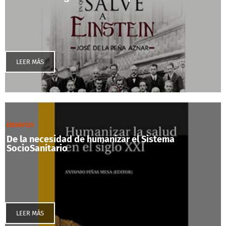
LEER MÁS
ENSAYOS
De la necesidad de humanizar el Sistema
SocioSanitario
LEER MÁS