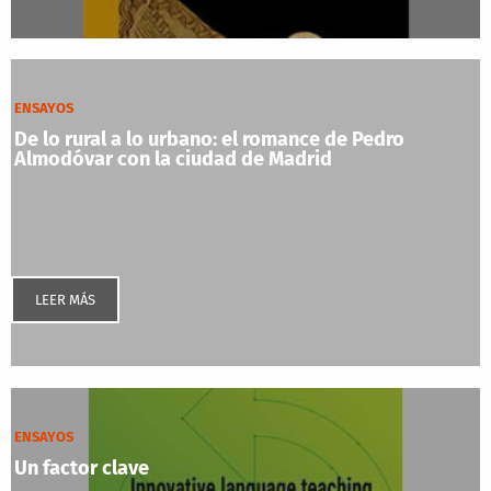
ENSAYOS
De lo rural a lo urbano: el romance de Pedro
Almodóvar con la ciudad de Madrid
LEER MÁS
ENSAYOS
Un factor clave