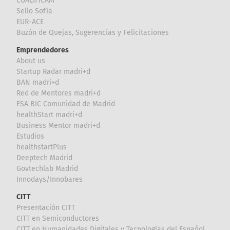
CUALIFICAM
Sello Sofía
EUR-ACE
Buzón de Quejas, Sugerencias y Felicitaciones
Emprendedores
About us
Startup Radar madri+d
BAN madri+d
Red de Mentores madri+d
ESA BIC Comunidad de Madrid
healthStart madri+d
Business Mentor madri+d
Estudios
healthstartPlus
Deeptech Madrid
Govtechlab Madrid
Innodays/Innobares
CITT
Presentación CITT
CITT en Semiconductores
CITT en Humanidades Digitales y Tecnologías del Español