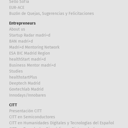
Sello Sofía
EUR-ACE
Buzón de Quejas, Sugerencias y Felicitaciones
Entrepreneurs
About us
Startup Radar madri+d
BAN madri+d
Madri+d Mentoring Network
ESA BIC Madrid Region
healthStart madri+d
Business Mentor madri+d
Studies
healthstartPlus
Deeptech Madrid
Govtechlab Madrid
Innodays/Innobares
CITT
Presentación CITT
CITT en Semiconductores
CITT en Humanidades Digitales y Tecnologías del Español