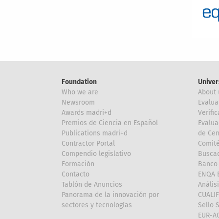
Foundation
Univer
Who we are
About 
Newsroom
Evalua
Awards madri+d
Verific
Premios de Ciencia en Español
Evalua
Publications madri+d
de Cen
Contractor Portal
Comité
Compendio legislativo
Buscad
Formación
Banco 
Contacto
ENQA E
Tablón de Anuncios
Anális
Panorama de la innovación por
CUALI
sectores y tecnologías
Sello 
EUR-A