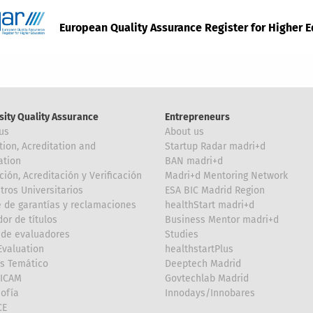
European Quality Assurance Register for Higher 
sity Quality Assurance
Entrepreneurs
us
About us
tion, Acreditation and
Startup Radar madri+d
ation
BAN madri+d
ción, Acreditación y Verificación
Madri+d Mentoring Network
tros Universitarios
ESA BIC Madrid Region
 de garantías y reclamaciones
healthStart madri+d
or de títulos
Business Mentor madri+d
de evaluadores
Studies
valuation
healthstartPlus
is Temático
Deeptech Madrid
FICAM
Govtechlab Madrid
Sofía
Innodays/Innobares
CE