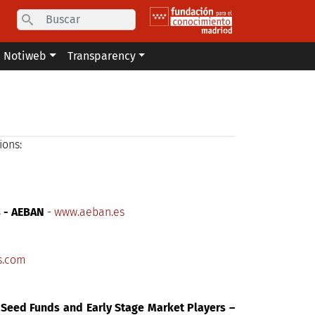
Search
Notiweb
Transparency
ions:
s - AEBAN
-
www.aeban.es
s.com
 Seed Funds and Early Stage Market Players –