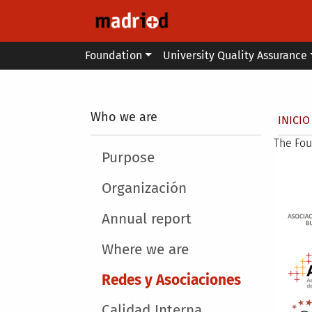
Skip to main content
Main menu
Foundation
University Quality Assurance
Secondary breadcrumb
Who we are
Brea
INICIO
The Fou
Main menu
Purpose
Organización
Annual report
Where we are
Redes y Asociaciones
Calidad Interna