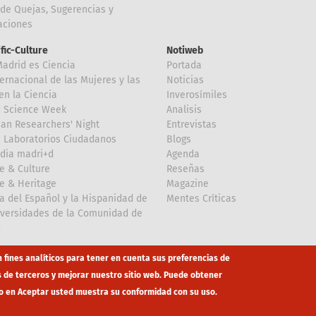
de Quejas, Sugerencias y
taciones
ific-Culture
Notiweb
Madrid es Ciencia
Portada
ternacional de las Mujeres y las
Noticias
en la Ciencia
Inverosímiles
d Science Week
Analisis
an Researchers' Night
Entrevistas
 Laboratorios Ciudadanos
Blogs
dia madri+d
Agenda
e & Culture
Reseñas
e & Heritage
Magazine
a del Español y la Hispanidad de
Mentes Críticas
iversidades de la Comunidad de
d
n fines analíticos para tener en cuenta sus preferencias de
s de terceros y mejorar nuestro sitio web. Puede obtener
o en Aceptar usted muestra su conformidad con su uso.
co
eduroam
Mapa Web
Política privacidad