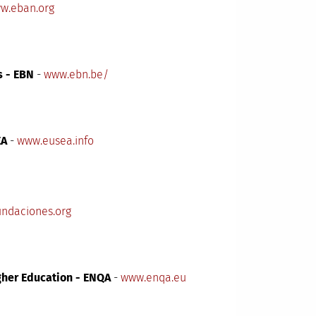
w.eban.org
s - EBN
-
www.ebn.be/
EA
-
www.eusea.info
ndaciones.org
gher Education - ENQA
-
www.enqa.eu