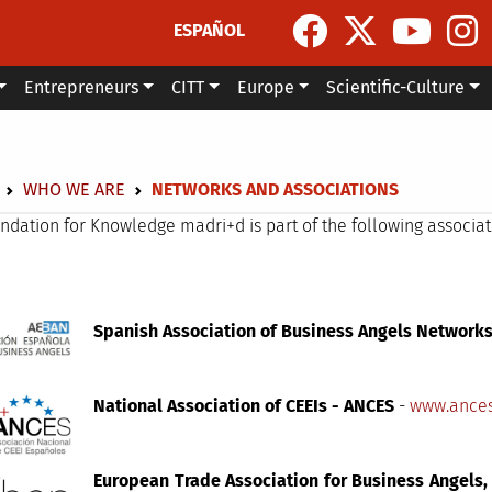
ESPAÑOL
Entrepreneurs
CITT
Europe
Scientific-Culture
dcrumb
WHO WE ARE
NETWORKS AND ASSOCIATIONS
ndation for Knowledge madri+d is part of the following associat
Spanish Association of Business Angels Network
National Association of CEEIs - ANCES
-
www.ance
European Trade Association for Business Angels,