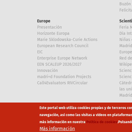
Buzón 
Felici
Europe
Scient
Presentación
Feria 
Horizonte Europa
Día In
Marie Sklodowska-Curie Actions
Niñas 
European Research Council
Madri
EIC
Europe
Enterprise Europe Network
Red de
EEN SCALEUP 2026/2027
Wikipe
Innovación
Scienc
madri+d Foundation Projects
Scienc
Call4Evaluators RIVCircular
Cátedr
las un
Madri
Array
Array
Este portal web utiliza cookies propias y de terceros co
navegación, así como las visitas a vídeos en plataforma
más información en nuestra
Política de cookies
.
Pulsand
Footer
Canal Éti
Más información