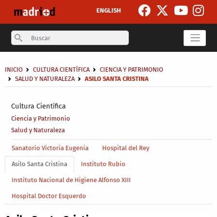
Pasar al contenido principal
ENGLISH
Search
Sobrescribir enlaces de ayuda a la navegación
INICIO
CULTURA CIENTÍFICA
CIENCIA Y PATRIMONIO
SALUD Y NATURALEZA
ASILO SANTA CRISTINA
Secondary breadcrumb
Cultura Científica
Ciencia y Patrimonio
Salud y Naturaleza
Main menu level 4
Sanatorio Victoria Eugenia
Hospital del Rey
Asilo Santa Cristina
Instituto Rubio
Instituto Nacional de Higiene Alfonso XIII
Hospital Doctor Esquerdo