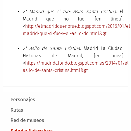
El Madrid que sí fue: Asilo Santa Cristina
. El
Madrid que no fue. [en línea],
<
http://elmadridquenofue.blogspot.com/2016/01/el
madrid-que-si-fue-x-el-asilo-de.html&gt
;
El Asilo de Santa Cristina
. Madrid La Ciudad,
Historias de Madrid, [en línea]
<
https://madridafondo.blogspot.com.es/2014/01/el-
asilo-de-santa-cristina.html&gt
;
Main menu
Personajes
Rutas
Red de museos
Salud y Naturaleza