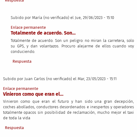
Respuesta
Subido por
María (no verificado)
el Jue, 29/06/2023 - 15:10
En respuesta a
Vinieron como que eran la…
por
Juan Carlos (no verifi
Enlace permanente
Totalmente de acuerdo. Son…
Totalmente de acuerdo. Son un peligro: no miran la carretera, solo
su GPS, y dan volantazos. Procuro alejarme de ellos cuando voy
conduciendo.
Respuesta
Subido por
Juan Carlos (no verificado)
el Mar, 23/05/2023 - 15:11
Enlace permanente
Vinieron como que eran el…
Vinieron como que eran el futuro y han sido una gran decepción,
coches abollados, conductores desordenados e inespertos y operadores
totalmente opacos sin posibilidad de reclamación, mucho mejor el taxi
de toda la vida
Respuesta