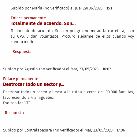
Subido por
María (no verificado)
el Jue, 29/06/2023 - 15:11
En respuesta a
Vinieron como que eran el…
por
Juan Carlos (no verifi
Enlace permanente
Totalmente de acuerdo. Son…
Totalmente de acuerdo. Son un peligro: no miran la carretera, solo
su GPS, y dan volantazos. Procuro alejarme de ellos cuando voy
conduciendo.
Respuesta
Subido por
Agustín (no verificado)
el Mar, 23/05/2023 - 16:02
Enlace permanente
Destrozar todo un sector y…
Destrozar todo un sector y llevar a la ruina a cerca de 100.000 familias,
favoreciendo a 4 amiguetes.
Eso son las VTC.
Respuesta
Subido por
Contralabasura (no verificado)
el Mar, 23/05/2023 - 17:06