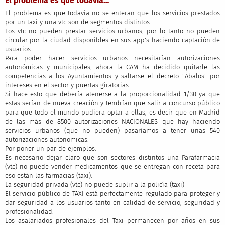
El problema es que todavía…
El problema es que todavía no se enteran que los servicios prestados
por un taxi y una vtc son de segmentos distintos.
Los vtc no pueden prestar servicios urbanos, por lo tanto no pueden
circular por la ciudad disponibles en sus app's haciendo captación de
usuarios.
Para poder hacer servicios urbanos necesitarían autorizaciones
autonómicas y municipales, ahora la CAM ha decidido quitarle las
competencias a los Ayuntamientos y saltarse el decreto "Ábalos" por
intereses en el sector y puertas giratorias.
Si hace esto que debería atenerse a la proporcionalidad 1/30 ya que
estas serían de nueva creación y tendrían que salir a concurso público
para que todo el mundo pudiera optar a ellas, es decir que en Madrid
de las más de 8500 autorizaciones NACIONALES que hay haciendo
servicios urbanos (que no pueden) pasaríamos a tener unas 540
autorizaciones autonomicas.
Por poner un par de ejemplos:
Es necesario dejar claro que son sectores distintos una Parafarmacia
(vtc) no puede vender medicamentos que se entregan con receta para
eso están las farmacias (taxi).
La seguridad privada (vtc) no puede suplir a la policía (taxi)
El servicio público de TAXI está perfectamente regulado para proteger y
dar seguridad a los usuarios tanto en calidad de servicio, seguridad y
profesionalidad.
Los asalariados profesionales del Taxi permanecen por años en sus