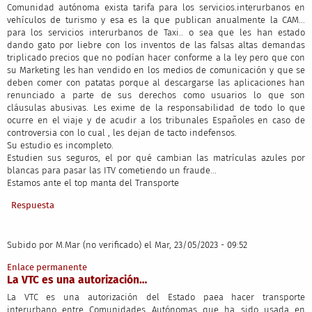
Comunidad autónoma exista tarifa para los servicios.interurbanos en
vehículos de turismo y esa es la que publican anualmente la CAM...
para los servicios interurbanos de Taxi.. o sea que les han estado
dando gato por liebre con los inventos de las falsas altas demandas
triplicado precios que no podían hacer conforme a la ley pero que con
su Marketing les han vendido en los medios de comunicación y que se
deben comer con patatas porque al descargarse las aplicaciones han
renunciado a parte de sus derechos como usuarios lo que son
cláusulas abusivas. Les exime de la responsabilidad de todo lo que
ocurre en el viaje y de acudir a los tribunales Españoles en caso de
controversia con lo cual , les dejan de tacto indefensos.
Su estudio es incompleto.
Estudien sus seguros, el por qué cambian las matrículas azules por
blancas para pasar las ITV cometiendo un fraude...
Estamos ante el top manta del Transporte
Respuesta
Subido por
M.Mar (no verificado)
el Mar, 23/05/2023 - 09:52
Enlace permanente
La VTC es una autorización…
La VTC es una autorización del Estado paea hacer transporte
interurbano entre Comunidades Autónomas que ha sido usada en