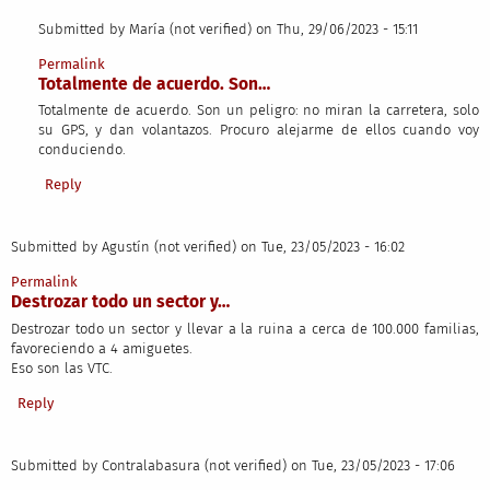
Submitted by
María (not verified)
on Thu, 29/06/2023 - 15:11
In reply to
Vinieron como que eran el…
by
Juan Carlos (not verified)
Permalink
Totalmente de acuerdo. Son…
Totalmente de acuerdo. Son un peligro: no miran la carretera, solo
su GPS, y dan volantazos. Procuro alejarme de ellos cuando voy
conduciendo.
Reply
Submitted by
Agustín (not verified)
on Tue, 23/05/2023 - 16:02
Permalink
Destrozar todo un sector y…
Destrozar todo un sector y llevar a la ruina a cerca de 100.000 familias,
favoreciendo a 4 amiguetes.
Eso son las VTC.
Reply
Submitted by
Contralabasura (not verified)
on Tue, 23/05/2023 - 17:06