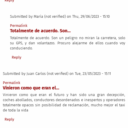
Reply
Submitted by
María (not verified)
on Thu, 29/06/2023 - 15:10
In reply to
Vinieron como que eran la…
by
Juan Carlos (not verified)
Permalink
Totalmente de acuerdo. Son…
Totalmente de acuerdo. Son un peligro: no miran la carretera, solo
su GPS, y dan volantazos. Procuro alejarme de ellos cuando voy
conduciendo.
Reply
Submitted by
Juan Carlos (not verified)
on Tue, 23/05/2023 - 15:11
Permalink
Vinieron como que eran el…
Vinieron como que eran el futuro y han sido una gran decepción,
coches abollados, conductores desordenados e inespertos y operadores
totalmente opacos sin posibilidad de reclamación, mucho mejor el taxi
de toda la vida
Reply