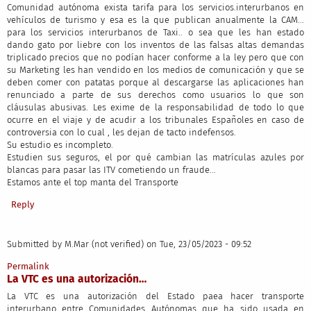
Comunidad autónoma exista tarifa para los servicios.interurbanos en
vehículos de turismo y esa es la que publican anualmente la CAM...
para los servicios interurbanos de Taxi.. o sea que les han estado
dando gato por liebre con los inventos de las falsas altas demandas
triplicado precios que no podían hacer conforme a la ley pero que con
su Marketing les han vendido en los medios de comunicación y que se
deben comer con patatas porque al descargarse las aplicaciones han
renunciado a parte de sus derechos como usuarios lo que son
cláusulas abusivas. Les exime de la responsabilidad de todo lo que
ocurre en el viaje y de acudir a los tribunales Españoles en caso de
controversia con lo cual , les dejan de tacto indefensos.
Su estudio es incompleto.
Estudien sus seguros, el por qué cambian las matrículas azules por
blancas para pasar las ITV cometiendo un fraude...
Estamos ante el top manta del Transporte
Reply
Submitted by
M.Mar (not verified)
on Tue, 23/05/2023 - 09:52
Permalink
La VTC es una autorización…
La VTC es una autorización del Estado paea hacer transporte
interurbano entre Comunidades Autónomas que ha sido usada en