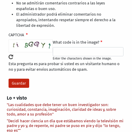
No se admitirán comentarios contrarios a las leyes
españolas o buen uso.
El administrador podrá eliminar comentarios no
apropiados, intentando respetar siempre el derecho a la
libertad de expresión.
CAPTCHA
What code is in the image?
Enter the characters shown in the image.
Esta pregunta es para probar si usted es un visitante humano o
no y para evitar envíos automáticos de spam.
Lo + visto
"Las cualidades que debe tener un buen investigador son:
curiosidad, constancia, imaginación, claridad de ideas y, sobre
todo, amor a su profesión"
“Decidí hacer ciencia un día que estábamos viendo la televisión mi
padre y yo y, de repente, mi padre se puso en pie y dijo "lo tengo,
eso es"”