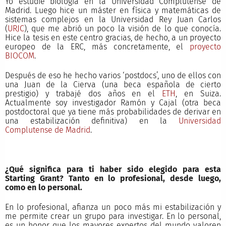
Yo estudié biología en la Universidad Complutense de
Madrid. Luego hice un máster en física y matemáticas de
sistemas complejos en la Universidad Rey Juan Carlos
(
URJC
), que me abrió un poco la visión de lo que conocía.
Hice la tesis en este centro gracias, de hecho, a un proyecto
europeo de la ERC, más concretamente, el
proyecto
BIOCOM
.
Después de eso he hecho varios ‘postdocs’, uno de ellos con
una Juan de la Cierva (una beca española de cierto
prestigio) y trabajé dos años en el
ETH
, en Suiza.
Actualmente soy investigador Ramón y Cajal (otra beca
postdoctoral que ya tiene más probabilidades de derivar en
una estabilización definitiva) en la
Universidad
Complutense de Madrid
.
¿Qué significa para ti haber sido elegido para esta
Starting Grant
? Tanto en lo profesional, desde luego,
como en lo personal.
En lo profesional, afianza un poco más mi estabilización y
me permite crear un grupo para investigar. En lo personal,
es un honor que los mayores expertos del mundo valoren