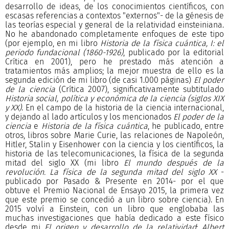
desarrollo de ideas, de los conocimientos científicos, con
escasas referencias a contextos "externos"- de la génesis de
las teorías especial y general de la relatividad einsteiniana.
No he abandonado completamente enfoques de este tipo
(por ejemplo, en mi libro
Historia de la física cuántica, I: el
periodo fundacional (1860-1926)
, publicado por la editorial
Crítica en 2001), pero he prestado más atención a
tratamientos más amplios; la mejor muestra de ello es la
segunda edición de mi libro (de casi 1.000 páginas)
El poder
de la ciencia
(Crítica 2007), significativamente subtitulado
Historia social, política y económica de la ciencia (siglos XIX
y XX)
. En el campo de la historia de la ciencia internacional,
y dejando al lado artículos y los mencionados
El poder de la
ciencia
e
Historia de la física cuántica
, he publicado, entre
otros, libros sobre Marie Curie, las relaciones de Napoleón,
Hitler, Stalin y Eisenhower con la ciencia y los científicos, la
historia de las telecomunicaciones, la física de la segunda
mitad del siglo XX (mi libro
El mundo después de la
revolución. La física de la segunda mitad del siglo XX
-
publicado por Pasado & Presente en 2014- por el que
obtuve el Premio Nacional de Ensayo 2015, la primera vez
que este premio se concedió a un libro sobre ciencia). En
2015 volví a Einstein, con un libro que englobaba las
muchas investigaciones que había dedicado a este físico
desde mi
El origen y desarrollo de la relatividad
:
Albert