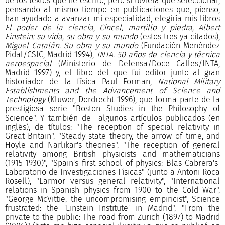
de los textos que he escrito, pero si tuviera que seleccionar,
pensando al mismo tiempo en publicaciones que, pienso,
han ayudado a avanzar mi especialidad, elegiría mis libros
El poder de la ciencia
,
Cincel, martillo y piedra,
Albert
Einstein: su vida, su obra y su mundo
(estos tres ya citados),
Miguel Catalán. Su obra y su mundo
(Fundación Menéndez
Pidal/CSIC, Madrid 1994),
INTA. 50 años de ciencia y técnica
aeroespacial
(Ministerio de Defensa/Doce Calles/INTA,
Madrid 1997) y, el libro del que fui editor junto al gran
historiador de la física Paul Forman,
National Military
Establishments and the Advancement of Science and
Technology
(Kluwer, Dordrecht 1996), que forma parte de la
prestigiosa serie "Boston Studies in the Philosophy of
Science". Y también de algunos artículos publicados (en
inglés), de títulos: "The reception of special relativity in
Great Britain", "Steady-state theory, the arrow of time, and
Hoyle and Narlikar's theories", "The reception of general
relativity among British physicists and mathematicians
(1915-1930)", "Spain's first school of physics: Blas Cabrera's
Laboratorio de Investigaciones Físicas" (junto a Antoni Roca
Rosell), "Larmor versus general relativity", "International
relations in Spanish physics from 1900 to the Cold War",
"George McVittie, the uncompromising empiricist", Science
frustrated: the 'Einstein Institute' in Madrid", "From the
private to the public: The road from Zurich (1897) to Madrid