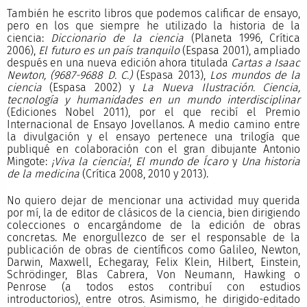
También he escrito libros que podemos calificar de ensayo,
pero en los que siempre he utilizado la historia de la
ciencia:
Diccionario de la ciencia
(Planeta 1996, Crítica
2006),
El futuro es un país tranquilo
(Espasa 2001), ampliado
después en una nueva edición ahora titulada
Cartas a Isaac
Newton,
(9687-9688 D. C.)
(Espasa 2013),
Los mundos de la
ciencia
(Espasa 2002) y
La Nueva Ilustración. Ciencia,
tecnología y humanidades en un mundo interdisciplinar
(Ediciones Nobel 2011), por el que recibí el Premio
Internacional de Ensayo Jovellanos. A medio camino entre
la divulgación y el ensayo pertenece una trilogía que
publiqué en colaboración con el gran dibujante Antonio
Mingote:
¡Viva la ciencia!
,
El mundo de Ícaro
y
Una historia
de la medicina
(Crítica 2008, 2010 y 2013).
No quiero dejar de mencionar una actividad muy querida
por mí, la de editor de clásicos de la ciencia, bien dirigiendo
colecciones o encargándome de la edición de obras
concretas. Me enorgullezco de ser el responsable de la
publicación de obras de científicos como Galileo, Newton,
Darwin, Maxwell, Echegaray, Felix Klein, Hilbert, Einstein,
Schrödinger, Blas Cabrera, Von Neumann, Hawking o
Penrose (a todos estos contribuí con estudios
introductorios), entre otros. Asimismo, he dirigido-editado