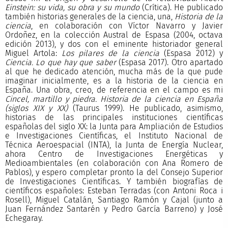
Einstein: su vida, su obra y su mundo
(Crítica). He publicado
también historias generales de la ciencia, una,
Historia de la
ciencia
, en colaboración con Víctor Navarro y Javier
Ordoñez, en la colección Austral de Espasa (2004, octava
edición 2013), y dos con el eminente historiador general
Miguel Artola:
Los pilares de la ciencia
(Espasa 2012) y
Ciencia. Lo que hay que saber
(Espasa 2017). Otro apartado
al que he dedicado atención, mucha más de la que pude
imaginar inicialmente, es a la historia de la ciencia en
España. Una obra, creo, de referencia en el campo es mi
Cincel, martillo y piedra. Historia de la ciencia en España
(siglos XIX y XX)
(Taurus 1999). He publicado, asimismo,
historias de las principales instituciones científicas
españolas del siglo XX: la Junta para Ampliación de Estudios
e Investigaciones Científicas, el Instituto Nacional de
Técnica Aeroespacial (INTA), la Junta de Energía Nuclear,
ahora Centro de Investigaciones Energéticas y
Medioambientales (en colaboración con Ana Romero de
Pablos), y espero completar pronto la del Consejo Superior
de Investigaciones Científicas. Y también biografías de
científicos españoles: Esteban Terradas (con Antoni Roca i
Rosell), Miguel Catalán, Santiago Ramón y Cajal (junto a
Juan Fernández Santarén y Pedro García Barreno) y José
Echegaray.