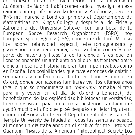
de profesor titular de Física Teórica en la Universidad
Autónoma de Madrid. Había comenzado a investigar en ese
campo como profesor ayudante en la Autónoma, pero en
1975 me marché a Londres -primero al Departamento de
Matemáticas del King's College y después al de Física y
Astronomía del University College- con una beca de la
European Space Research Organization (ESRO), hoy
European Space Agency (ESA), donde me doctoré. Mi tesis
fue sobre relatividad especial, electromagnetismo y
gravitación, muy matemática, pero también contenía una
parte de historia y filosofía de la ciencia. Y es que en
Londres encontré un ambiente en el que las fronteras entre
ciencia, filosofía e historia no eran tan impermeables como
en España. Las posibilidades que tuve entonces de asistir a
seminarios y conferencias -tanto en Londres como en
Oxford, donde por razones familiares viví los últimos años
(era lo que se denominaba un
commuter
, tomaba el tren
para ir y volver en el día de Oxford a Londres)-, de
beneficiarme de las espléndidas bibliotecas universitarias,
fueron decisivas para mi carrera posterior. También me
ayudó mucho el año que pasé después de dejar Inglaterra
como profesor visitante en el Departamento de Física de la
Temple University de Filadelfia. Todas las semanas pasaba
al menos un día trabajando en el Archive for the History of
Quantum Physics de la American Philosophical Society. Los