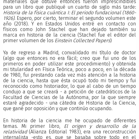
materiales que obtuve entonces fueron imprescindibles
para un libro que publiqué un cuarto de siglo más tarde:
Historia de la física cuántica I: El periodo fundacional (1860-
1926)
. Espero, por cierto, terminar el segundo volumen este
año (2018). Y en Estados Unidos entré en contacto con
físicos como John Stachel que han dejado también su
marca en historia de la ciencia (Stachel fue el editor del
primer volumen de los
Einstein Collected Papers
)
Ya de regreso a Madrid, convalidado mi título de doctor
(algo que entonces no era fácil; creo que fui uno de los
primeros en poder utilizar este procedimiento) y obtenida
mi titularidad en Física Teórica, poco a poco, en la década
de 1980, fui prestando cada vez más atención a la historia
de la ciencia, hasta que ésta ocupó todo mi tiempo y fui
reconocido como historiador, lo que al cabo de un tiempo
condujo a que se creará - a petición de catedráticos de la
Facultad de Ciencias de la Autónoma, por la que siempre
estaré agradecido - una cátedra de Historia de la Ciencia,
que gané por oposición y que continúo ocupando.
En historia de la ciencia me he ocupado de diferentes
temas. Mi primer libro,
El origen y desarrollo de la
relatividad
(Alianza Editorial 1983), era una reconstrucción
internalista -esto es, que se basaba sobre todo en el