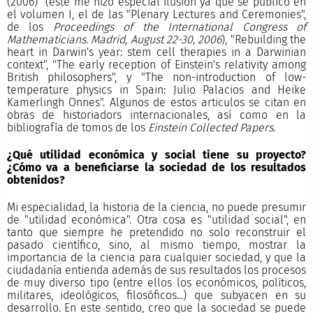
(2006)" (éste me hizo especial ilusión ya que se publicó en
el volumen I, el de las "Plenary Lectures and Ceremonies",
de los
Proceedings of the International Congress of
Mathematicians. Madrid, August 22-30, 2006
), "Rebuilding the
heart in Darwin's year: stem cell therapies in a Darwinian
context", "The early reception of Einstein's relativity among
British philosophers", y "The non-introduction of low-
temperature physics in Spain: Julio Palacios and Heike
Kamerlingh Onnes". Algunos de estos articulos se citan en
obras de historiadors internacionales, así como en la
bibliografía de tomos de los
Einstein Collected Papers
.
¿Qué utilidad económica y social tiene su proyecto?
¿Cómo va a beneficiarse la sociedad de los resultados
obtenidos?
Mi especialidad, la historia de la ciencia, no puede presumir
de "utilidad económica". Otra cosa es "utilidad social", en
tanto que siempre he pretendido no solo reconstruir el
pasado científico, sino, al mismo tiempo, mostrar la
importancia de la ciencia para cualquier sociedad, y que la
ciudadanía entienda además de sus resultados los procesos
de muy diverso tipo (entre ellos los económicos, políticos,
militares, ideológicos, filosóficos...) que subyacen en su
desarrollo. En este sentido, creo que la sociedad se puede