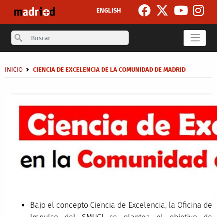
Pasar al contenido principal
ENGLISH
Search
Sobrescribir enlaces de ayuda a la navegación
INICIO
CIENCIA DE EXCELENCIA DE LA COMUNIDAD DE MADRID
Secondary breadcrumb
Bajo el concepto Ciencia de Excelencia, la Oficina de