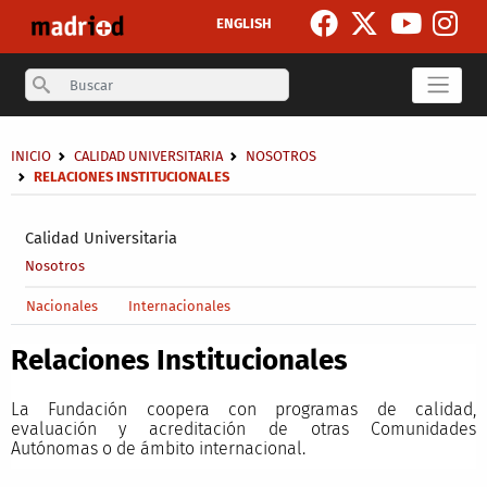
Pasar al contenido principal
ENGLISH
Search
Sobrescribir enlaces de ayuda a la navegación
INICIO
CALIDAD UNIVERSITARIA
NOSOTROS
RELACIONES INSTITUCIONALES
Secondary breadcrumb
Calidad Universitaria
Nosotros
Main menu level 4
Nacionales
Internacionales
Relaciones Institucionales
La Fundación coopera con programas de calidad,
evaluación y acreditación de otras Comunidades
Autónomas o de ámbito internacional.