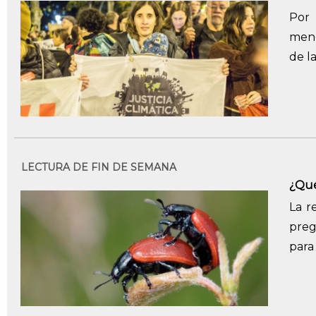
Por
menc
de la
LECTURA DE FIN DE SEMANA
¿Qué
La r
preg
para 