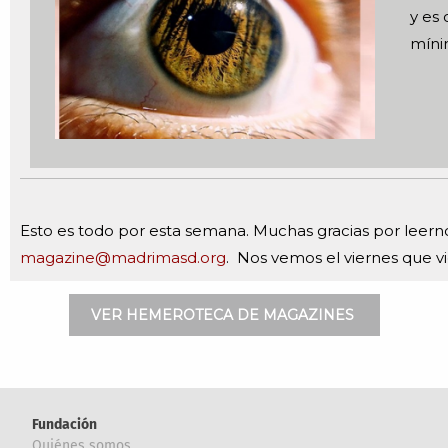
y es 
mín
Esto es todo por esta semana. Muchas gracias por leer
magazine@madrimasd.org
. Nos vemos el viernes que v
VER HEMEROTECA DE MAGAZINES
Fundación
Quiénes somos