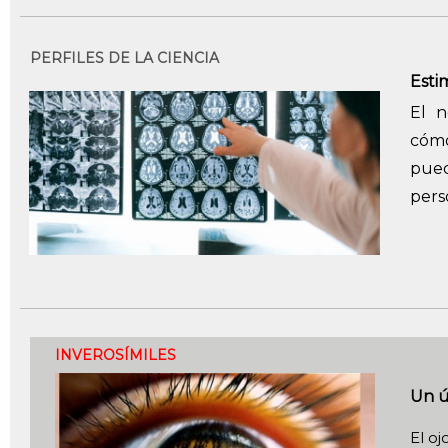
PERFILES DE LA CIENCIA
Esti
El n
cómo
pued
pers
INVEROSÍMILES
Un ú
El oj