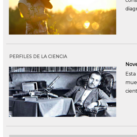
con
diag
PERFILES DE LA CIENCIA
Nove
Esta
muer
cient