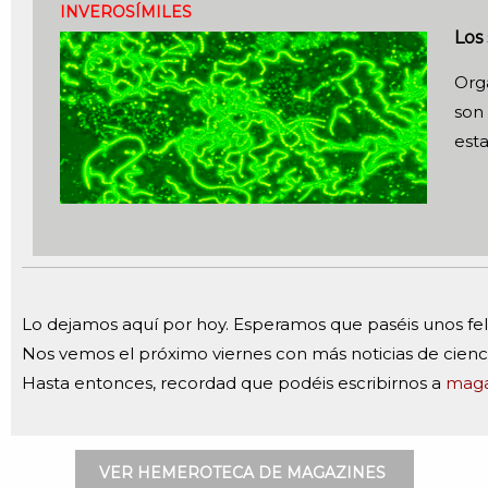
INVEROSÍMILES
Los 
Org
son 
est
Lo dejamos aquí por hoy. Esperamos que paséis unos feli
Nos vemos el próximo viernes con más noticias de cienc
Hasta entonces, recordad que podéis escribirnos a
maga
VER HEMEROTECA DE MAGAZINES