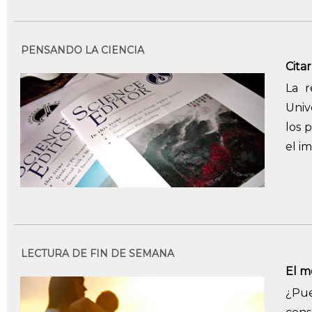
PENSANDO LA CIENCIA
Cita
La r
Univ
los 
el i
LECTURA DE FIN DE SEMANA
El m
¿Pue