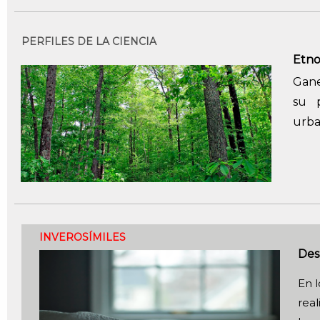
PERFILES DE LA CIENCIA
Etno
Gane
su p
urb
INVEROSÍMILES
Des
En 
rea