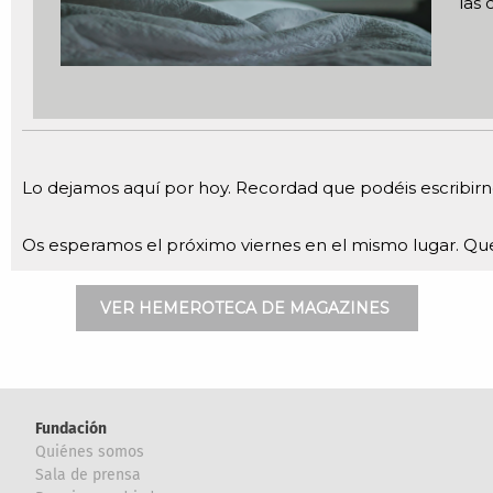
las
Lo dejamos aquí por hoy. Recordad que podéis escribir
Os esperamos el próximo viernes en el mismo lugar. Que
VER HEMEROTECA DE MAGAZINES
Fundación
Quiénes somos
Sala de prensa