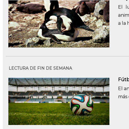
El 
anim
a la 
LECTURA DE FIN DE SEMANA
Fútb
El an
más 