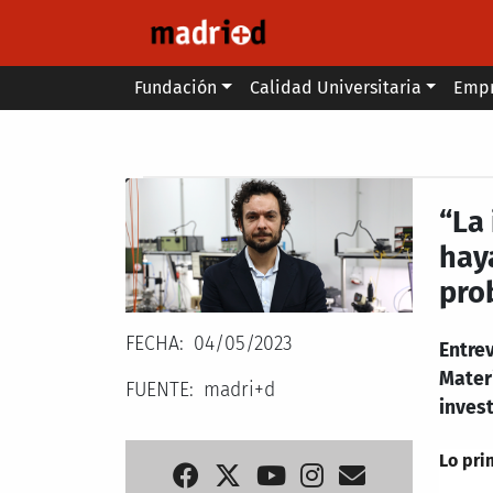
Pasar al contenido principal
Main menu
Fundación
Calidad Universitaria
Emp
Secondary breadcrumb
“La
hay
pro
FECHA
04/05/2023
Entrev
Mater
FUENTE
madri+d
inves
Lo pri