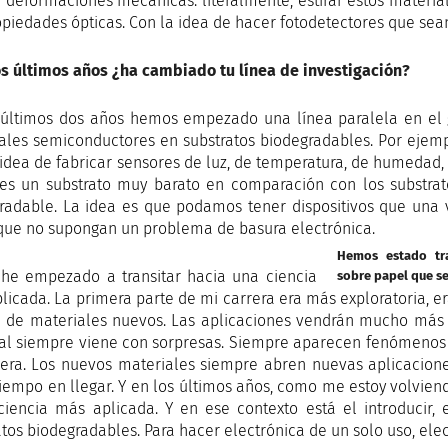
r deformaciones mecánicas: literalmente, estirar estos materi
opiedades ópticas. Con la idea de hacer fotodetectores que sea
os últimos años ¿ha cambiado tu línea de investigación?
 últimos dos años hemos empezado una línea paralela en el g
ales semiconductores en substratos biodegradables. Por ejem
 idea de fabricar sensores de luz, de temperatura, de humedad,
es un substrato muy barato en comparación con los substra
radable. La idea es que podamos tener dispositivos que una 
y que no supongan un problema de basura electrónica.
Hemos estado tr
 he empezado a transitar hacia una ciencia
sobre papel que se
licada. La primera parte de mi carrera era más exploratoria, e
a de materiales nuevos. Las aplicaciones vendrán mucho más 
al siempre viene con sorpresas. Siempre aparecen fenómenos 
era. Los nuevos materiales siempre abren nuevas aplicacione
tiempo en llegar. Y en los últimos años, como me estoy volvien
ciencia más aplicada. Y en ese contexto está el introducir, 
atos biodegradables. Para hacer electrónica de un solo uso, ele