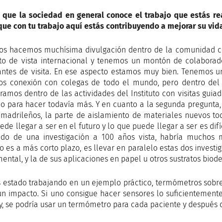
 que la sociedad en general conoce el trabajo que estás rea
que con tu trabajo aquí estás contribuyendo a mejorar su vid
os hacemos muchísima divulgación dentro de la comunidad cie
to de vista internacional y tenemos un montón de colabora
antes de visita. En ese aspecto estamos muy bien. Tenemos un
s conexión con colegas de todo el mundo, pero dentro del e
ramos dentro de las actividades del Instituto con visitas guiad
tio para hacer todavía más. Y en cuanto a la segunda pregunta,
 madrileños, la parte de aislamiento de materiales nuevos t
ede llegar a ser en el futuro y lo que puede llegar a ser es di
ado de una investigación a 100 años vista, habría muchos mi
vo es a más corto plazo, es llevar en paralelo estas dos invest
ental, y la de sus aplicaciones en papel u otros sustratos biod
estado trabajando en un ejemplo práctico, termómetros sobre 
un impacto. Si uno consigue hacer sensores lo suficientement
ly, se podría usar un termómetro para cada paciente y después 