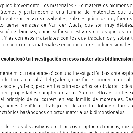
 explico brevemente. Los materiales 2D o materiales bidimensi
átomos y pertenecen a una familia de materiales que tie
mente son enlaces covalentes, enlaces químicos muy fuertes 
lo tienen enlaces de Van der Waals, que son muy débiles
ición a láminas, como si fuesen estratos en los que es mu
r. Y es con esos materiales con los que trabajamos y sobre 
do mucho en los materiales semiconductores bidimensionales.
evolucionó tu investigación en esos materiales bidimension
lmente mi carrera empezó con una investigación bastante explor
nductores más allá del grafeno, que fue el primer material
os sobre grafeno, pero en los primeros años se obviaron todos 
enen propiedades complementarias. Y entre ellos están los 
el principio de mi carrera en esa familia de materiales. D
igaciones Científicas, trabajo en desarrollar fotodetectores
ectrónica basándonos en estos materiales bidimensionales.
 de estos dispositivos electrónicos u optoelectrónicos, una