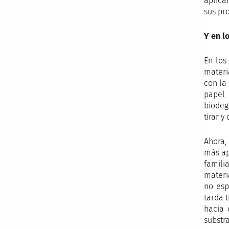
aplica
sus pr
Y en l
En los
materi
con la
papel 
biodeg
tirar 
Ahora,
más ap
famili
materi
no esp
tarda 
hacia 
substr