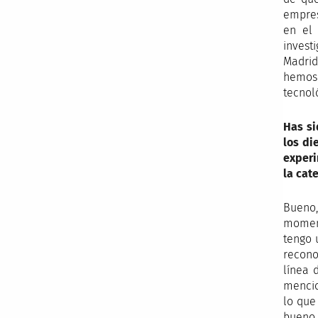
empres
en el
invest
Madrid
hemos 
tecnol
Has si
los di
experi
la cat
Bueno,
moment
tengo 
recono
línea 
mencio
lo que
bueno 