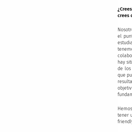
¿Crees
crees 
Nosotr
el pun
estudi
tenemo
colabo
hay si
de los
que pu
result
objeti
fundam
Hemos 
tener 
friend