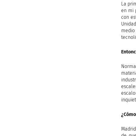
La pri
en mi 
con es
Unidad
medio 
tecnol
Entonc
Normal
materi
indust
escale
escalo
inquie
¿Cómo 
Madrid
de que