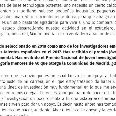
as de base tecnológica potentes, uno necesita un cierto caldo 
 entorno madrileño hubiese pequeñas industrias, pequeña
igación, una red lo suficientemente densa para que atraiga a 
 es un sitio bastante agradable para vivir si uno lo compara c
estado desarrollando nuestra actividad en el extranjero.. Y
ógico, industrial, Madrid podría ser un verdadero atractor de es
do seleccionado en 2018 como uno de los investigadores em
ez talentos españoles en el 2017. Has recibido el premio Jóv
mental. Has recibido el Premio Nacional de Joven Investiga
egoría menores de 40 que otorga la Comunidad de Madrid. ¿Q
 creo que es obvio que es un espaldarazo. Es un apoyo al tra
o justo de mi carrera, en el que estoy tratando de hacer 
una línea de investigación muy fundamental en la que me e
ce entre mis colegas. Entonces, ¿por qué tratar de hacer esta 
de investigación un poco distinta a lo que estaba acostumbra
nes sirven para dar un apoyo. Es decir, hasta ahora has tomad
 tienes que hacer, adelante. Ahora tienes este apoyo y la v
en ese aspecto.