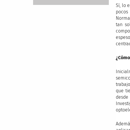
Sí, lo
pocos 
Normal
tan so
compos
espeso
centra
¿Cómo 
Inicia
semico
trabaj
que ti
desde 
Invest
optoel
Además