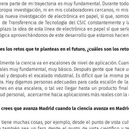
mera parte de mi trayectoria es muy fundamental. Durante tod
propia investigación, ni en mis colaboradores cercanos, ni mi
ta nueva investigación de electrónica en papel, sí que, somo
 de Transferencia de Tecnología del CSIC constantemente y la
plazo la idea de esta línea de electrónica en papel sí que se
ógica aprovechándonos de este desarrollo que estamos haciend
es los retos que te planteas en el futuro, ¿cuáles son los ret
mente la ciencia va en escalones de nivel de aplicación. Cuand
ales muy fundamental, muy básico. Después gente que hace u
rial y después el escalado industrial. Es difícil que la misma 
ra. Hay digamos personas adecuadas para cada escalón de la 
nes en esa escalera, o tal vez llegar hasta un producto fina
tud personal,
acercarme hacia aplicaciones más reales con la 
crees que avanza Madrid cuando la ciencia avanza en Madri
 tiene muchas cosas, por ejemplo, desde el punto de vista cult
 también sea un faro desde el punto de vista científico y te