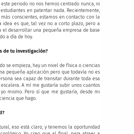
o este periodo no nos hemos centrado nunca, ni
s estudiantes en patentar nada. Recientemente,
s más conscientes, estamos en contacto con la
 idea es que, tal vez no a corto plazo, pero a
ría el desarrollar una pequeña empresa de base
o a día de hoy.
os de tu investigación?
o se empieza, hay un nivel de física o ciencias
na pequeña aplicación pero que todavía no es
persona sea capaz de transitar durante toda esa
escalera. A mí me gustaría subir unos cuantos
l yo mismo. Pero sí que me gustaría, desde mi
ciencia que hago.
d?
ural, eso está claro, y tenemos la oportunidad
cnológico. Yo creo que al final, para atraer a