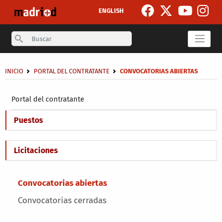
Pasar al contenido principal
ENGLISH
Search
Sobrescribir enlaces de ayuda a la navegación
INICIO
PORTAL DEL CONTRATANTE
CONVOCATORIAS ABIERTAS
Secondary breadcrumb
Portal del contratante
Puestos
Licitaciones
Main menu
Convocatorias abiertas
Convocatorias cerradas