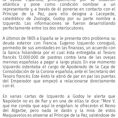
atlántica y pone como condición nombrar a un
representante y, a través de él ponerse en contacto con el
Príncipe de la Paz, para ello designa a Lacepede,
catedrático de Zoología, Godoy por su parte nombra a
Izquierdo. Las informaciones se fueron desarrollando
perfectamente entre los dos interlocutores.
A últimos de 1805 a España se le presenta otro problema: su
deuda exterior con Francia. Eugenio Izquierdo consiguió,
pormedio de sus amistades en las finanzas, un acuerdo con
la banca holandesa por el cual ésta entregaba al Tesoro
francés 12.000.000 de piastras contra lana de las ovejas
merinas españolas a pagar a largo plazo. En ese momento
Izquierdo ostentaba el cargo de Apoderado de la Caja de
Consolidación de la Corona española, ante el Secretario del
Tesoro francés. Este éxito le abrió de par en par las puertas
del Emperador que empezó a relacionarse directamente
con él.
En varias cartas de Izquierdo a Godoy le alerta que
Napoleón no es de fiar y en una de ellas le dice: "Mire V.
que me consta que aquí le engañan: le ofrecerán el Reino
del Algarbe, pero nada le darán y la mira de estos
Maquiavelos es atraerse al Príncipe de la Paz, valiéndose de