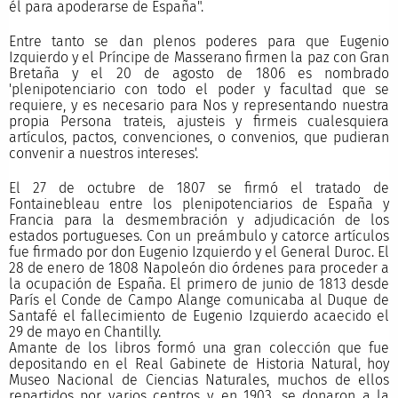
él para apoderarse de España".
Entre tanto se dan plenos poderes para que Eugenio
Izquierdo y el Príncipe de Masserano firmen la paz con Gran
Bretaña y el 20 de agosto de 1806 es nombrado
'plenipotenciario con todo el poder y facultad que se
requiere, y es necesario para Nos y representando nuestra
propia Persona trateis, ajusteis y firmeis cualesquiera
artículos, pactos, convenciones, o convenios, que pudieran
convenir a nuestros intereses'.
El 27 de octubre de 1807 se firmó el tratado de
Fontainebleau entre los plenipotenciarios de España y
Francia para la desmembración y adjudicación de los
estados portugueses. Con un preámbulo y catorce artículos
fue firmado por don Eugenio Izquierdo y el General Duroc. El
28 de enero de 1808 Napoleón dio órdenes para proceder a
la ocupación de España. El primero de junio de 1813 desde
París el Conde de Campo Alange comunicaba al Duque de
Santafé el fallecimiento de Eugenio Izquierdo acaecido el
29 de mayo en Chantilly.
Amante de los libros formó una gran colección que fue
depositando en el Real Gabinete de Historia Natural, hoy
Museo Nacional de Ciencias Naturales, muchos de ellos
repartidos por varios centros y, en 1903, se donaron a la