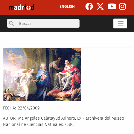
Pasar al contenido principal
ENGLISH
Search
Secondary breadcrumb
FECHA
22/04/2009
AUTOR
Mª Ángeles Calatayud Arinero, Ex - archivera del Museo
Nacional de Ciencias Naturales. CSIC