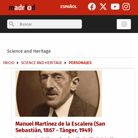
Skip to main content
ESPAÑOL
Search
Secondary breadcrumb
Science and Heritage
Breadcrumb
INICIO
SCIENCE AND HERITAGE
PERSONAJES
Manuel Martínez de la Escalera (San
Sebastián, 1867 - Tánger, 1949)