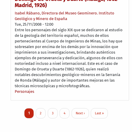
Madrid, 1926)
Isabel Rábano, Directora del Museo Geominero. Instituto
Geológico y Minero de España
Tue, 25/11/2008 - 12:00
Entre los personajes del siglo XIX que se dedicaron al estudio
de la geología del territorio español, muchos de ellos
pertenecientes al Cuerpo de Ingenieros de Minas, los hay que
sobresalen por encima de los demás por la innovación que
imprimieron a sus investigaciones, brindando auténticos
ejemplos de perseverancia y dedicación, algunos de ellos con
notoriedad incluso a nivel internacional. Este es el caso de
Domingo de Orueta y Duarte (1862-1926), quien realizó
notables descubrimientos geológico-mineros en la Serranía
de Ronda (Málaga) y autor de importantes mejoras en las
técnicas microscópicas y microfotográficas.
Personajes
Pagination
Current page
Page
Page
Page
Next page
Last page
1
2
3
4
Next ›
Last »