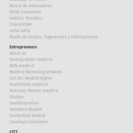
Banco de evaluadores
ENQA Evaluation
Análisis Temático
CUALIFICAM
Sello Sofía
Buzón de Quejas, Sugerencias y Felicitaciones
Entrepreneurs
About us
Startup Radar madri+d
BAN madri+d
Madri+d Mentoring Network
ESA BIC Madrid Region
healthStart madri+d
Business Mentor madri+d
Studies
healthstartPlus
Deeptech Madrid
Govtechlab Madrid
Innodays/Innobares
CITT