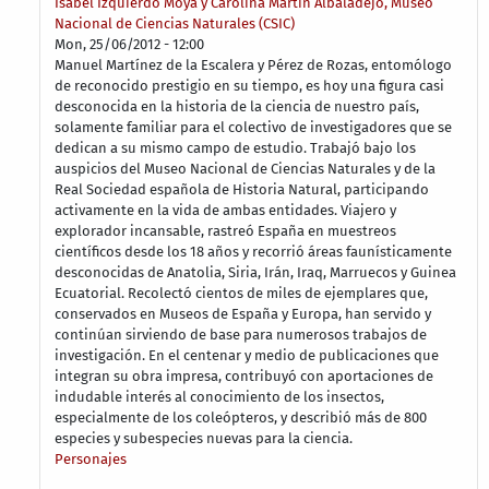
Isabel Izquierdo Moya y Carolina Martín Albaladejo, Museo
Nacional de Ciencias Naturales (CSIC)
Mon, 25/06/2012 - 12:00
Manuel Martínez de la Escalera y Pérez de Rozas, entomólogo
de reconocido prestigio en su tiempo, es hoy una figura casi
desconocida en la historia de la ciencia de nuestro país,
solamente familiar para el colectivo de investigadores que se
dedican a su mismo campo de estudio. Trabajó bajo los
auspicios del Museo Nacional de Ciencias Naturales y de la
Real Sociedad española de Historia Natural, participando
activamente en la vida de ambas entidades. Viajero y
explorador incansable, rastreó España en muestreos
científicos desde los 18 años y recorrió áreas faunísticamente
desconocidas de Anatolia, Siria, Irán, Iraq, Marruecos y Guinea
Ecuatorial. Recolectó cientos de miles de ejemplares que,
conservados en Museos de España y Europa, han servido y
continúan sirviendo de base para numerosos trabajos de
investigación. En el centenar y medio de publicaciones que
integran su obra impresa, contribuyó con aportaciones de
indudable interés al conocimiento de los insectos,
especialmente de los coleópteros, y describió más de 800
especies y subespecies nuevas para la ciencia.
Personajes