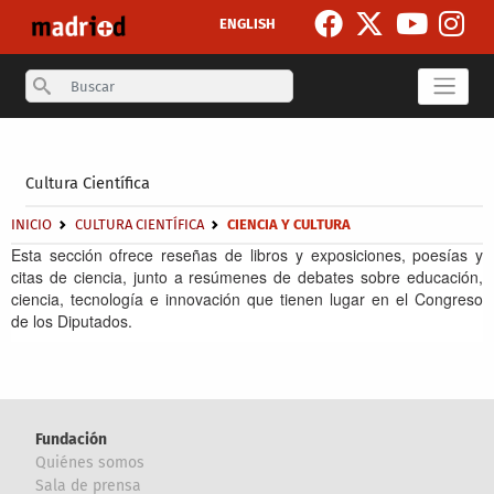
Pasar al contenido principal
ENGLISH
Search
Secondary breadcrumb
Cultura Científica
Sobrescribir enlaces de ayuda a la navegación
INICIO
CULTURA CIENTÍFICA
CIENCIA Y CULTURA
Esta sección ofrece reseñas de libros y exposiciones, poesías y
citas de ciencia, junto a resúmenes de debates sobre educación,
ciencia, tecnología e innovación que tienen lugar en el Congreso
de los Diputados.
Fundación
Quiénes somos
Sala de prensa