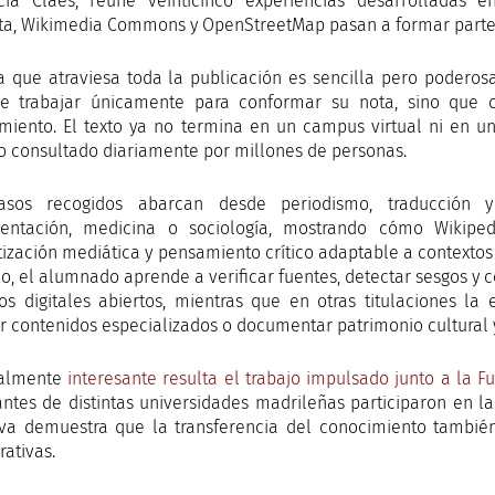
cia Claes, reúne veinticinco experiencias desarrolladas 
ta, Wikimedia Commons y OpenStreetMap pasan a formar parte a
a que atraviesa toda la publicación es sencilla pero podero
e trabajar únicamente para conformar su nota, sino que c
miento. El texto ya no termina en un campus virtual ni en u
o consultado diariamente por millones de personas.
asos recogidos abarcan desde periodismo, traducción y 
entación, medicina o sociología, mostrando cómo Wikiped
tización mediática y pensamiento crítico adaptable a contextos 
o, el alumnado aprende a verificar fuentes, detectar sesgos y
os digitales abiertos, mientras que en otras titulaciones la e
ir contenidos especializados o documentar patrimonio cultural y
ialmente
interesante resulta el trabajo impulsado junto a la 
antes de distintas universidades madrileñas participaron en la
tiva demuestra que la transferencia del conocimiento tambié
rativas.