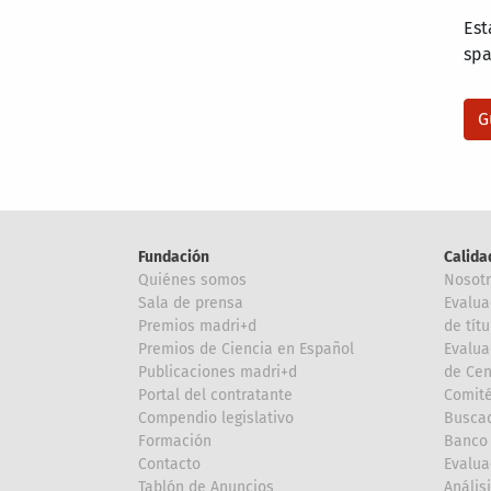
Est
sp
Fundación
Calida
Quiénes somos
Nosot
Sala de prensa
Evalua
Premios madri+d
de títu
Premios de Ciencia en Español
Evalua
Publicaciones madri+d
de Cen
Portal del contratante
Comité
Compendio legislativo
Buscad
Formación
Banco 
Contacto
Evalua
Tablón de Anuncios
Anális