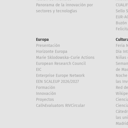
Panorama de la innovación por
CUALI
sectores y tecnologías
Sello 
EUR-A
Buzón 
Felici
Europa
Cultura
Presentación
Feria 
Horizonte Europa
Día In
Marie Sklodowska-Curie Actions
Niñas 
European Research Council
Semana
EIC
de Mad
Enterprise Europe Network
Noche 
EEN SCALEUP 2026/2027
las In
Formación
Red de
Innovación
Wikipe
Proyectos
Cienci
Call4Evaluators RIVCircular
Cienci
Cátedr
las un
Madri