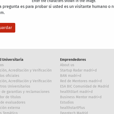
Enter the characters shown in the image.
a pregunta es para probar si usted es un visitante humano o n
am.
d Universitaria
Emprendedores
ros
About us
ción, Acreditación y Verificación
Startup Radar madri+d
los oficiales
BAN madri+d
ción, Acreditación y Verificación
Red de Mentores madri+d
tros Universitarios
ESA BIC Comunidad de Madrid
 de garantías y reclamaciones
healthStart madri+d
or de títulos
Business Mentor madri+d
de evaluadores
Estudios
ción externa
healthstartPlus
is Temático
Deeptech Madrid