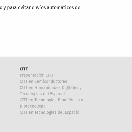
o y para evitar envíos automáticos de
CITT
Presentación CITT
CITT en Semiconductores
CITT en Humanidades Digitales y
Tecnologías del Español
CITT en Tecnologías Biomédicas y
Biotecnología
CITT en Tecnologías del Espacio