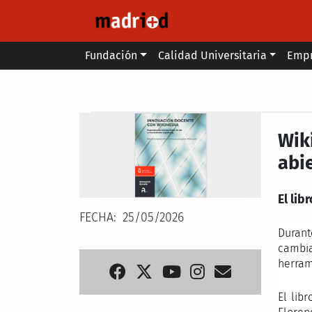
Pasar al contenido principal
Main menu
Fundación
Calidad Universitaria
Emp
Secondary breadcrumb
Wik
abi
El lib
FECHA
25/05/2026
Durant
cambia
herram
El lib