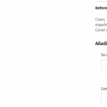
Refere
Claes,
españo
Canal 
Añadi
Su
Co