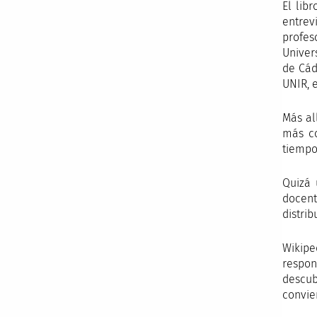
El lib
entrev
profes
Univer
de Cád
UNIR, e
Más al
más co
tiempos
Quizá 
docent
distri
Wikipe
respon
descub
convie