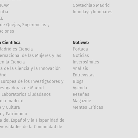
FICAM
Govtechlab Madrid
Sofía
Innodays/Innobares
CE
de Quejas, Sugerencias y
taciones
 Científica
Notiweb
Madrid es Ciencia
Portada
ternacional de las Mujeres y las
Noticias
en la Ciencia
Inverosímiles
 de la Ciencia y la Innovación
Analisis
rid
Entrevistas
Europea de los Investigadores y
Blogs
vestigadoras de Madrid
Agenda
 Laboratorios Ciudadanos
Reseñas
dia madri+d
Magazine
a y Cultura
Mentes Críticas
a y Patrimonio
a del Español y la Hispanidad de
iversidades de la Comunidad de
d