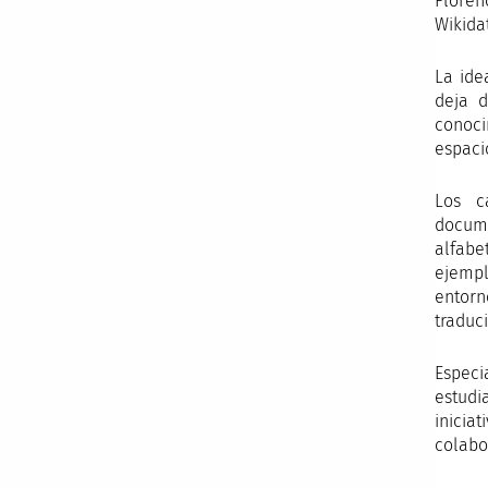
Floren
Wikida
La ide
deja d
conoci
espaci
Los c
docum
alfabe
ejempl
entorn
traduc
Espec
estudi
inicia
colabo