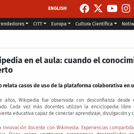
ENGLISH
rendedores
CITT
Europa
Cultura Científica
Noti
ipedia en el aula: cuando el conocim
erto
ro relata casos de uso de la plataforma colaborativa en
e años, Wikipedia fue observada con desconfianza desde 
do. Cada vez más docentes utilizan la enciclopedia libre
ienta educativa capaz de conectar aprendizaje, divulgación y 
ro
Innovación docente con Wikimedia. Experiencias compartida