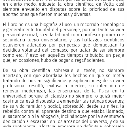
en cierto modo, etiqueta la obra científica de Volta casi
siempre envuelto en disputas sobre la prioridad de sus
aportaciones que fueron muchas y diversas.
El libro no es una biografía al uso, un recorrido cronológico
y generalmente triunfal del personaje, porque tanto su vida
personal y social, su vida laboral como profesor primero de
secundaria luego universitario, y sus hallazgos científicos
estuvieron alterados por peripecias que demuestran la
decidida voluntad del comasco por tratar de ser siempre
como era. Y esto en aquellos tiempos tributaba un peaje
que, en ocasiones, hubo de pagar a regañadientes.
De su obra científica sobresale el tesón, no siempre
acertado, con que abordaba los hechos en que se metía
tratando de buscar significados y explicaciones; de su vida
profesional resultó, exitosa a medias, su intención de
renovar, modernizar, las enseñanzas de la física en la
universidad porque el claustro no siempre, o quizá mejor
casi nunca está dispuesto a enmendar las rutinas docentes;
de su vida familiar y social, sobresalió, desde su niñez, la
rebeldía contra el aparente destino a que estaba llamado,
el sacerdocio o la abogacía, inclinándose por la aventurada
dedicación a escarbar en los arcanos del Universo; y de su
vida sentimental, afectiva, amorosa en definitiva, sobresale