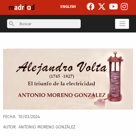
Pasar al contenido principal
ENGLISH
Search
Secondary breadcrumb
FECHA
10/03/2024
AUTOR
ANTONIO MORENO GONZÁLEZ