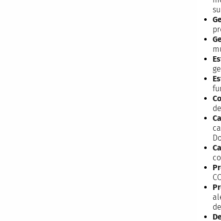
su
Ge
pr
Ge
mú
Es
ge
Es
fu
Co
de
Ca
ca
Do
Ca
co
Pr
CO
Pr
al
de
De