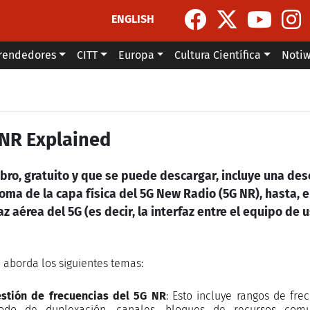
ENGLISH
rendedores
CITT
Europa
Cultura Científica
Noti
 NR Explained
libro, gratuito y que se puede descargar, incluye una d
ma de la capa física del 5G New Radio (5G NR), hasta, e 
az aérea del 5G (es decir, la interfaz entre el equipo de 
o aborda los siguientes temas:
stión de frecuencias del 5G NR
: Esto incluye rangos de fre
do de duplexación, canales, bloques de recursos comu