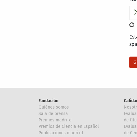
Est
sp
Fundación
Calida
Quiénes somos
Nosot
Sala de prensa
Evalua
Premios madri+d
de títu
Premios de Ciencia en Español
Evalua
Publicaciones madri+d
de Cen