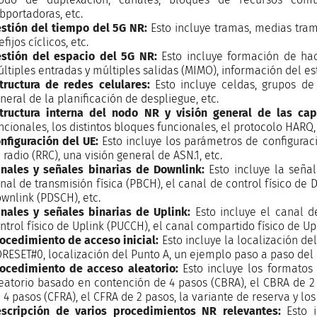
bportadoras, etc.
stión del tiempo del 5G NR:
Esto incluye tramas, medias tram
efijos cíclicos, etc.
stión del espacio del 5G NR:
Esto incluye formación de hac
ltiples entradas y múltiples salidas (MIMO), información del est
tructura de redes celulares:
Esto incluye celdas, grupos de 
neral de la planificación de despliegue, etc.
tructura interna del nodo NR y visión general de las ca
ncionales, los distintos bloques funcionales, el protocolo HARQ,
nfiguración del UE:
Esto incluye los parámetros de configuraci
 radio (RRC), una visión general de ASN.1, etc.
nales y señales binarias de Downlink:
Esto incluye la señal
nal de transmisión física (PBCH), el canal de control físico de
wnlink (PDSCH), etc.
nales y señales binarias de Uplink:
Esto incluye el canal de
ntrol físico de Uplink (PUCCH), el canal compartido físico de Up
ocedimiento de acceso inicial:
Esto incluye la localización d
RESET#0, localización del Punto A, un ejemplo paso a paso del
ocedimiento de acceso aleatorio:
Esto incluye los formatos
eatorio basado en contención de 4 pasos (CBRA), el CBRA de 2 
 4 pasos (CFRA), el CFRA de 2 pasos, la variante de reserva y lo
scripción de varios procedimientos NR relevantes:
Esto 