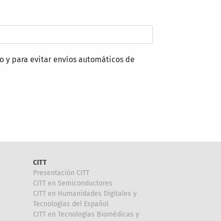
o y para evitar envíos automáticos de
CITT
Presentación CITT
CITT en Semiconductores
CITT en Humanidades Digitales y
Tecnologías del Español
CITT en Tecnologías Biomédicas y