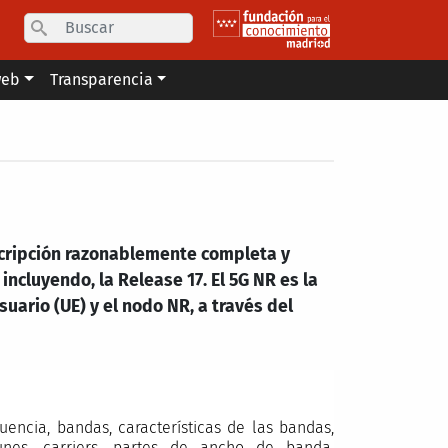
Search
web
Transparencia
escripción razonablemente completa y
incluyendo, la Release 17. El 5G NR es la
usuario (UE) y el nodo NR, a través del
cuencia, bandas, características de las bandas,
nes, carriers, partes de ancho de banda,