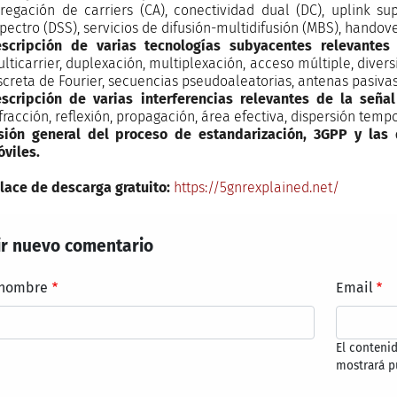
regación de carriers (CA), conectividad dual (DC), uplink s
pectro (DSS), servicios de difusión-multidifusión (MBS), handove
scripción de varias tecnologías subyacentes relevante
lticarrier, duplexación, multiplexación, acceso múltiple, diver
screta de Fourier, secuencias pseudoaleatorias, antenas pasivas 
scripción de varias interferencias relevantes de la señal
fracción, reflexión, propagación, área efectiva, dispersión tempo
sión general del proceso de estandarización, 3GPP y las
viles.
lace de descarga gratuito:
https://5gnrexplained.net/
r nuevo comentario
 nombre
Email
El conteni
mostrará p