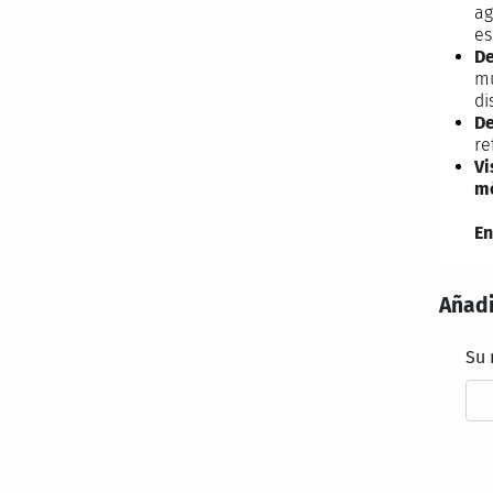
ag
es
De
mu
di
De
re
Vi
mó
En
Añadi
Su