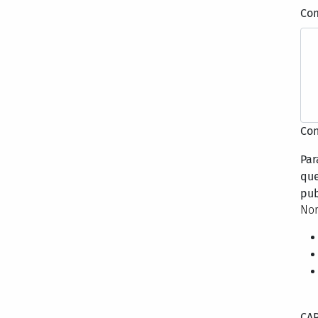
Co
Con
Par
que
pub
Nor
CA