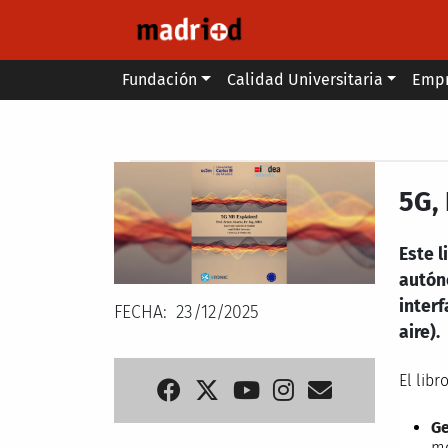
Pasar al contenido principal
Main menu
Fundación
Calidad Universitaria
Emp
Secondary breadcrumb
5G,
Este 
autóno
interf
FECHA
23/12/2025
aire).
El libr
Ge
mo