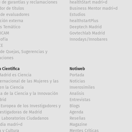
 de garantías y reclamaciones
healthStart madri+d
or de títulos
Business Mentor madri+d
de evaluadores
Estudios
ción externa
healthstartPlus
is Temático
Deeptech Madrid
FICAM
Govtechlab Madrid
Sofía
Innodays/Innobares
CE
de Quejas, Sugerencias y
taciones
 Científica
Notiweb
Madrid es Ciencia
Portada
ternacional de las Mujeres y las
Noticias
en la Ciencia
Inverosímiles
 de la Ciencia y la Innovación
Analisis
rid
Entrevistas
Europea de los Investigadores y
Blogs
vestigadoras de Madrid
Agenda
 Laboratorios Ciudadanos
Reseñas
dia madri+d
Magazine
a y Cultura
Mentes Críticas