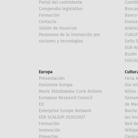
Portal del contratante
Comité
Compendio legislativo
Buscad
Formación
Banco 
Contacto
Evalua
Tablón de Anuncios
Anális
Panorama de la innovación por
CUALI
sectores y tecnologías
Sello 
EUR-A
Buzón 
Felici
Europa
Cultura
Presentación
Feria 
Horizonte Europa
Día In
Marie Sklodowska-Curie Actions
Niñas 
European Research Council
Semana
EIC
de Mad
Enterprise Europe Network
Noche 
EEN SCALEUP 2026/2027
las In
Formación
Red de
Innovación
Wikipe
Proyectos
Cienci