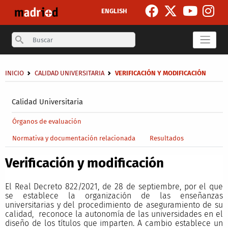
Pasar al contenido principal
ENGLISH
Search
Sobrescribir enlaces de ayuda a la navegación
INICIO
CALIDAD UNIVERSITARIA
VERIFICACIÓN Y MODIFICACIÓN
Secondary breadcrumb
Calidad Universitaria
Main menu level 4
Órganos de evaluación
Normativa y documentación relacionada
Resultados
Verificación y modificación
El Real Decreto 822/2021, de 28 de septiembre, por el que
se establece la organización de las enseñanzas
universitarias y del procedimiento de aseguramiento de su
calidad, reconoce la autonomía de las universidades en el
diseño de los títulos que imparten. A cambio establece un