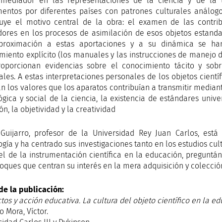
mediador en las representaciones de la ciencia y de la t
mentos por diferentes países con patrones culturales análo
tuye el motivo central de la obra: el examen de las contri
ores en los procesos de asimilación de esos objetos estandar
proximación a estas aportaciones y a su dinámica se han
miento explícito (los manuales y las instrucciones de manejo 
oporcionan evidencias sobre el conocimiento tácito y sobr
ales. A estas interpretaciones personales de los objetos cientí
n los valores que los aparatos contribuían a transmitir mediante
ógica y social de la ciencia, la existencia de estándares univ
ón, la objetividad y la creatividad
 Guijarro, profesor de la Universidad Rey Juan Carlos, está
ogía y ha centrado sus investigaciones tanto en los estudios cul
el de la instrumentación científica en la educación, preguntán
foques que centran su interés en la mera adquisición y colecció
de la publicación:
ctos y acción educativa. La cultura del objeto científico en la 
o Mora, Víctor.