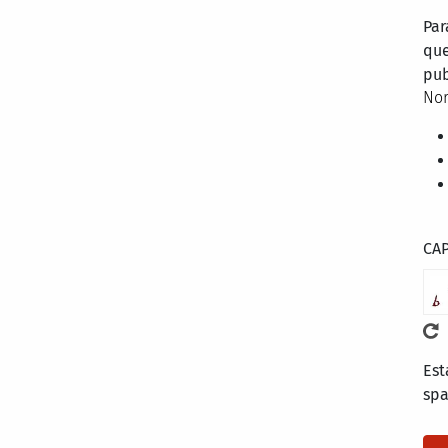
Par
que
pub
Nor
CA
Est
sp