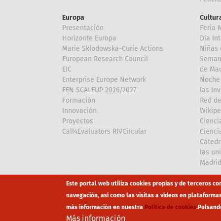
Europa
Cultura
Presentación
Feria 
Horizonte Europa
Día In
Marie Sklodowska-Curie Actions
Niñas 
European Research Council
Semana
EIC
de Mad
Enterprise Europe Network
Noche 
EEN SCALEUP 2026/2027
las In
Formación
Red de
Innovación
Wikipe
Proyectos
Cienci
Call4Evaluators RIVCircular
Cienci
Cátedr
las un
Madri
Array
Array
Este portal web utiliza cookies propias y de terceros co
navegación, así como las visitas a vídeos en plataforma
más información en nuestra
Política de cookies
.
Pulsand
Footer
Canal Éti
Más información