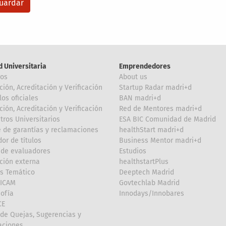
d Universitaria
Emprendedores
ros
About us
ción, Acreditación y Verificación
Startup Radar madri+d
los oficiales
BAN madri+d
ción, Acreditación y Verificación
Red de Mentores madri+d
tros Universitarios
ESA BIC Comunidad de Madrid
 de garantías y reclamaciones
healthStart madri+d
or de títulos
Business Mentor madri+d
de evaluadores
Estudios
ción externa
healthstartPlus
is Temático
Deeptech Madrid
FICAM
Govtechlab Madrid
Sofía
Innodays/Innobares
CE
de Quejas, Sugerencias y
taciones