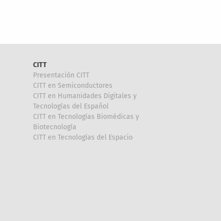
CITT
Presentación CITT
CITT en Semiconductores
CITT en Humanidades Digitales y
Tecnologías del Español
CITT en Tecnologías Biomédicas y
Biotecnología
CITT en Tecnologías del Espacio