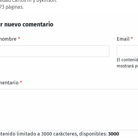
idad Carlos III y Dykinson.
73 páginas.
r nuevo comentario
 nombre
Email
El conteni
mostrará p
mentario
tenido limitado a 3000 carácteres, disponibles:
3000