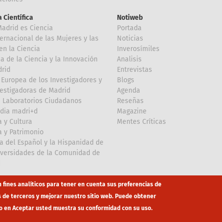
 Científica
Notiweb
Madrid es Ciencia
Portada
ternacional de las Mujeres y las
Noticias
en la Ciencia
Inverosímiles
 de la Ciencia y la Innovación
Analisis
rid
Entrevistas
Europea de los Investigadores y
Blogs
vestigadoras de Madrid
Agenda
 Laboratorios Ciudadanos
Reseñas
dia madri+d
Magazine
a y Cultura
Mentes Críticas
a y Patrimonio
a del Español y la Hispanidad de
iversidades de la Comunidad de
d
n fines analíticos para tener en cuenta sus preferencias de
s de terceros y mejorar nuestro sitio web. Puede obtener
o en Aceptar usted muestra su conformidad con su uso.
co
eduroam
Mapa Web
Política privacidad