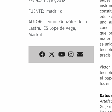
papel 
FECHA
02/10/2018
instru
FUENTE
madri+d
consti
educad
AUTOR
Leonor González de la
una a
conoci
Lastra. IES Lope de Vega,
que pr
Madrid.
materi
se unía
tecnol
precisi
Víctor
tecnol
el pap
los en
Datos 
Artefa
Guijarr