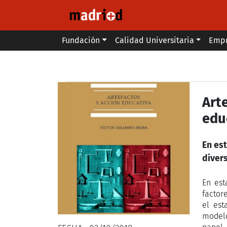
Pasar al contenido principal
Main menu
Fundación
Calidad Universitaria
Emp
Secondary breadcrumb
Arte
edu
En est
divers
En est
factor
el est
modelo