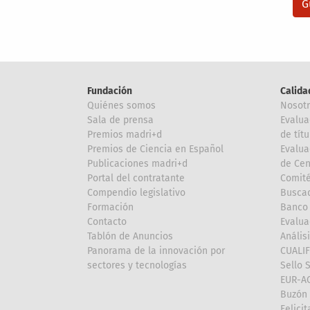
Fundación
Calida
Quiénes somos
Nosot
Sala de prensa
Evalua
Premios madri+d
de títu
Premios de Ciencia en Español
Evalua
Publicaciones madri+d
de Cen
Portal del contratante
Comité
Compendio legislativo
Buscad
Formación
Banco 
Contacto
Evalua
Tablón de Anuncios
Anális
Panorama de la innovación por
CUALI
sectores y tecnologías
Sello 
EUR-A
Buzón 
Felici