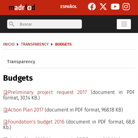
Skip to main content
ESPAÑOL
Search
Breadcrumb
INICIO
TRANSPARENCY
BUDGETS
Secondary breadcrumb
Transparency
Budgets
Preliminary project request 2017
(document in PDF
format, 30,14 KB.)
Action Plan 2017
(document in PDF format,
968.18 KB)
Foundation's budget 2016
(document in PDF format, 68,8
Kb.)