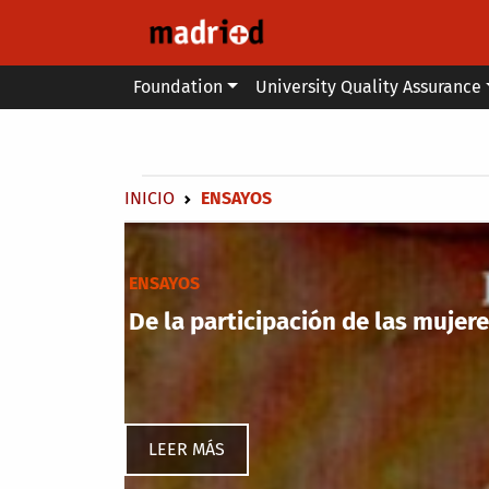
Skip to main content
Main menu
Foundation
University Quality Assurance
Secondary breadcrumb
Breadcrumb
INICIO
ENSAYOS
ENSAYOS
De la participación de las mujere
LEER MÁS