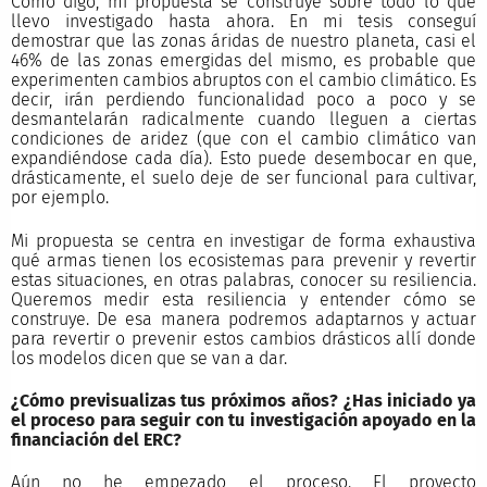
Como digo, mi propuesta se construye sobre todo lo que
llevo investigado hasta ahora. En mi tesis conseguí
demostrar que las zonas áridas de nuestro planeta, casi el
46% de las zonas emergidas del mismo, es probable que
experimenten cambios abruptos con el cambio climático. Es
decir, irán perdiendo funcionalidad poco a poco y se
desmantelarán radicalmente cuando lleguen a ciertas
condiciones de aridez (que con el cambio climático van
expandiéndose cada día). Esto puede desembocar en que,
drásticamente, el suelo deje de ser funcional para cultivar,
por ejemplo.
Mi propuesta se centra en investigar de forma exhaustiva
qué armas tienen los ecosistemas para prevenir y revertir
estas situaciones, en otras palabras, conocer su resiliencia.
Queremos medir esta resiliencia y entender cómo se
construye. De esa manera podremos adaptarnos y actuar
para revertir o prevenir estos cambios drásticos allí donde
los modelos dicen que se van a dar.
¿Cómo previsualizas tus próximos años? ¿Has iniciado ya
el proceso para seguir con tu investigación apoyado en la
financiación del ERC?
Aún no he empezado el proceso. El proyecto