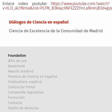
Enlace video youtube:
https://www.youtube.com/watch?
v=tLl3_ALYNmw&list=PLFM_B3KwjcXNFEZZZHnLaNnmjB3d4gip
Main menu
Diálogos de Ciencia en español
Ciencia de Excelencia de la Comunidad de Madrid
Foundation
Who we are
Newsroom
Awards madri+d
Premios de Ciencia en Español
Publications madri+d
Contractor Portal
Compendio legislativo
Formación
Contacto
Tablón de Anuncios