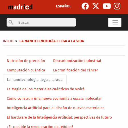
Skip to main content
ESPAÑOL
Search
Breadcrumb
INICIO
LA NANOTECNOLOGÍA LLEGA A LA VIDA
Secondary breadcrumb
Main menu level 4
Nutrición de precisión
Descarbonización industrial
Computación cuántica
La cronificación del cáncer
La nanotecnología llega a la vida
La Magia de los materiales cuánticos de Moiré
Cómo construir una nueva economía a escala molecular
Inteligencia Artificial para el diseño de nuevos materiales
El hardware de la Inteligencia Artificial: perspectivas de futuro
¿Es posible la regeneración de tejidos?