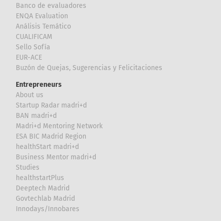
Banco de evaluadores
ENQA Evaluation
Análisis Temático
CUALIFICAM
Sello Sofía
EUR-ACE
Buzón de Quejas, Sugerencias y Felicitaciones
Entrepreneurs
About us
Startup Radar madri+d
BAN madri+d
Madri+d Mentoring Network
ESA BIC Madrid Region
healthStart madri+d
Business Mentor madri+d
Studies
healthstartPlus
Deeptech Madrid
Govtechlab Madrid
Innodays/Innobares