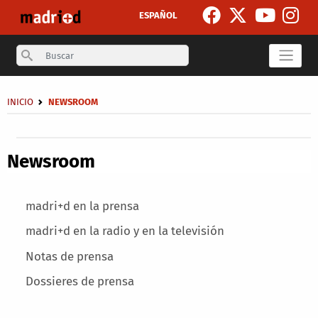
Skip to main content
ESPAÑOL
Search
Breadcrumb
INICIO
NEWSROOM
Secondary breadcrumb
Newsroom
Main menu
madri+d en la prensa
madri+d en la radio y en la televisión
Notas de prensa
Dossieres de prensa