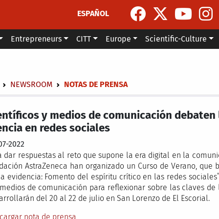
ESPAÑOL
Entrepreneurs
CITT
Europe
Scientific-Culture
dcrumb
NEWSROOM
NOTAS DE PRENSA
entíficos y medios de comunicación debaten l
encia en redes sociales
07-2022
a dar respuestas al reto que supone la era digital en la comuni
dación AstraZeneca han organizado un Curso de Verano, que ba
la evidencia: Fomento del espíritu crítico en las redes sociales”
 medios de comunicación para reflexionar sobre las claves de l
arrollarán del 20 al 22 de julio en San Lorenzo de El Escorial.
cargar nota de prensa