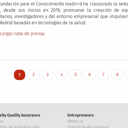
Fundación para el Conocimiento madri+d ha clausurado la sext
, desde sus inicios en 2016, promueve la creación de eq
itarios, investigadores y del entorno empresarial que impulse
Madrid basadas en tecnologías de la salud.
cargar nota de prensa
nation
Current page
Page
Page
Page
Page
Page
Page
Page
1
2
3
4
5
6
7
8
sity Quality Assurance
Entrepreneurs
us
About us
tion, Acreditation and
Startup Radar madri+d