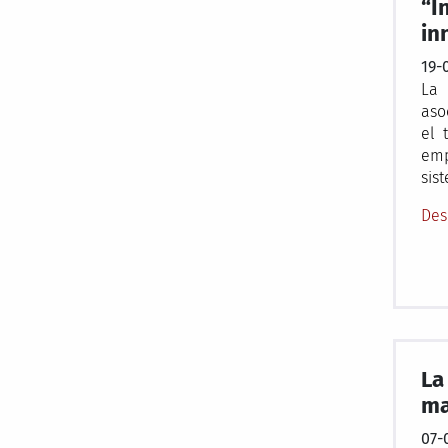
“I
in
19-
La 
aso
el 
emp
sis
Des
La
ma
07-