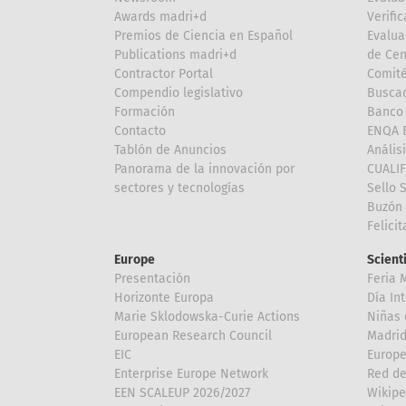
Awards madri+d
Verific
Premios de Ciencia en Español
Evalua
Publications madri+d
de Cen
Contractor Portal
Comité
Compendio legislativo
Buscad
Formación
Banco 
Contacto
ENQA E
Tablón de Anuncios
Anális
Panorama de la innovación por
CUALI
sectores y tecnologías
Sello 
Buzón 
Felici
Europe
Scient
Presentación
Feria 
Horizonte Europa
Día In
Marie Sklodowska-Curie Actions
Niñas 
European Research Council
Madri
EIC
Europe
Enterprise Europe Network
Red de
EEN SCALEUP 2026/2027
Wikipe