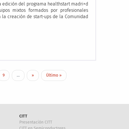
a edición del programa healthstart madri+d
uipos mixtos formados por profesionales
n la creación de start-ups de la Comunidad
Page
Next page
Last page
9
…
››
Último »
CITT
Presentación CITT
CITT en Semiconductores