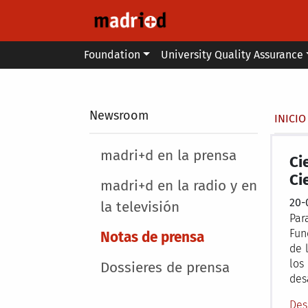
Skip to main content
Main menu
Foundation
University Quality Assurance
Secondary breadcrumb
Newsroom
Brea
INICIO
Main menu
madri+d en la prensa
Ci
Ci
madri+d en la radio y en
20-
la televisión
Par
Fun
Notas de prensa
de 
los
Dossieres de prensa
des
Des