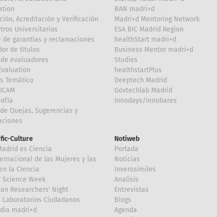
ation
BAN madri+d
ción, Acreditación y Verificación
Madri+d Mentoring Network
tros Universitarios
ESA BIC Madrid Region
 de garantías y reclamaciones
healthStart madri+d
or de títulos
Business Mentor madri+d
de evaluadores
Studies
valuation
healthstartPlus
is Temático
Deeptech Madrid
FICAM
Govtechlab Madrid
Sofía
Innodays/Innobares
de Quejas, Sugerencias y
taciones
ific-Culture
Notiweb
Madrid es Ciencia
Portada
ternacional de las Mujeres y las
Noticias
en la Ciencia
Inverosímiles
d Science Week
Analisis
an Researchers' Night
Entrevistas
 Laboratorios Ciudadanos
Blogs
dia madri+d
Agenda