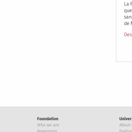
La 
que
san
de 
Des
Pagi
Foundation
Univer
Who we are
About 
Newsroom
Evalua