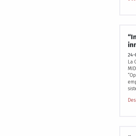
“I
in
24-
La 
MID
“Op
emp
sis
Des