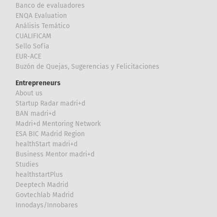
Banco de evaluadores
ENQA Evaluation
Análisis Temático
CUALIFICAM
Sello Sofía
EUR-ACE
Buzón de Quejas, Sugerencias y Felicitaciones
Entrepreneurs
About us
Startup Radar madri+d
BAN madri+d
Madri+d Mentoring Network
ESA BIC Madrid Region
healthStart madri+d
Business Mentor madri+d
Studies
healthstartPlus
Deeptech Madrid
Govtechlab Madrid
Innodays/Innobares