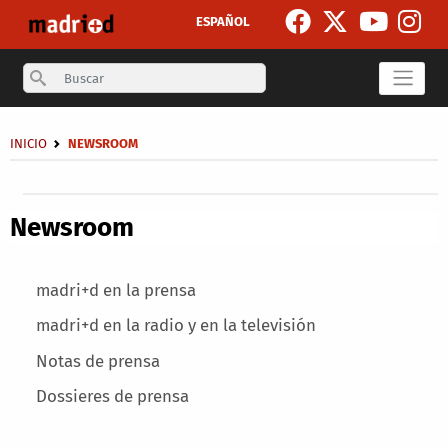
Skip to main content
ESPAÑOL
Search
Breadcrumb
INICIO
NEWSROOM
Secondary breadcrumb
Newsroom
Main menu
madri+d en la prensa
madri+d en la radio y en la televisión
Notas de prensa
Dossieres de prensa