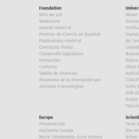
Foundation
Univer
Who we are
About 
Newsroom
Evalua
Awards madri+d
Verific
Premios de Ciencia en Español
Evalua
Publications madri+d
de Cen
Contractor Portal
Comité
Compendio legislativo
Buscad
Formación
Banco 
Contacto
ENQA E
Tablón de Anuncios
Anális
Panorama de la innovación por
CUALI
sectores y tecnologías
Sello 
EUR-A
Buzón 
Felici
Europe
Scient
Presentación
Feria 
Horizonte Europa
Día In
Marie Sklodowska-Curie Actions
Niñas 