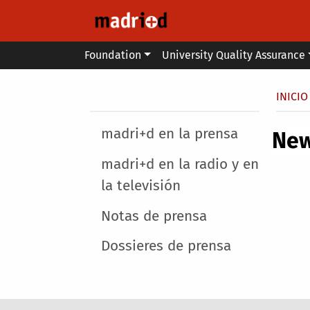
Skip to main content
Main menu
Foundation
University Quality Assurance
Secondary breadcrumb
Brea
INICIO
Main menu
madri+d en la prensa
Ne
madri+d en la radio y en
la televisión
Notas de prensa
Dossieres de prensa