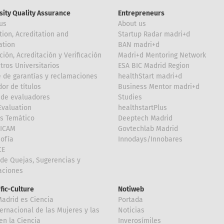
sity Quality Assurance
Entrepreneurs
us
About us
tion, Acreditation and
Startup Radar madri+d
ation
BAN madri+d
ción, Acreditación y Verificación
Madri+d Mentoring Network
tros Universitarios
ESA BIC Madrid Region
 de garantías y reclamaciones
healthStart madri+d
or de títulos
Business Mentor madri+d
de evaluadores
Studies
valuation
healthstartPlus
is Temático
Deeptech Madrid
FICAM
Govtechlab Madrid
Sofía
Innodays/Innobares
CE
de Quejas, Sugerencias y
taciones
ific-Culture
Notiweb
Madrid es Ciencia
Portada
ternacional de las Mujeres y las
Noticias
en la Ciencia
Inverosímiles