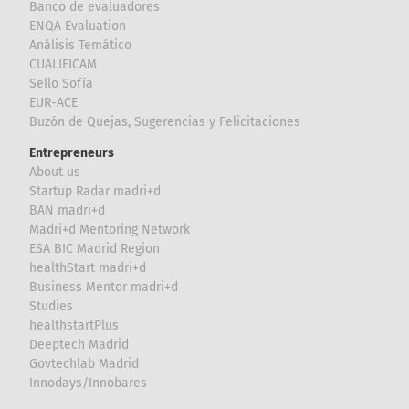
Banco de evaluadores
ENQA Evaluation
Análisis Temático
CUALIFICAM
Sello Sofía
EUR-ACE
Buzón de Quejas, Sugerencias y Felicitaciones
Entrepreneurs
About us
Startup Radar madri+d
BAN madri+d
Madri+d Mentoring Network
ESA BIC Madrid Region
healthStart madri+d
Business Mentor madri+d
Studies
healthstartPlus
Deeptech Madrid
Govtechlab Madrid
Innodays/Innobares