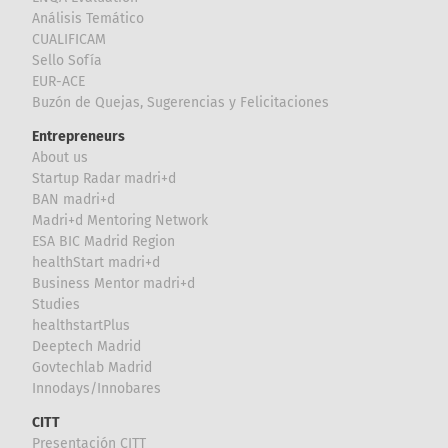
Análisis Temático
CUALIFICAM
Sello Sofía
EUR-ACE
Buzón de Quejas, Sugerencias y Felicitaciones
Entrepreneurs
About us
Startup Radar madri+d
BAN madri+d
Madri+d Mentoring Network
ESA BIC Madrid Region
healthStart madri+d
Business Mentor madri+d
Studies
healthstartPlus
Deeptech Madrid
Govtechlab Madrid
Innodays/Innobares
CITT
Presentación CITT