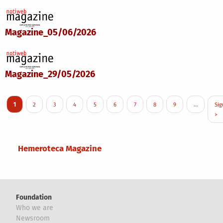
Magazine_05/06/2026
Magazine_29/05/2026
Pagination
Current page
Page
Page
Page
Page
Page
Page
Page
Page
Nex
1
2
3
4
5
6
7
8
9
…
Sig
>
Main menu
Hemeroteca Magazine
Foundation
Who we are
Newsroom