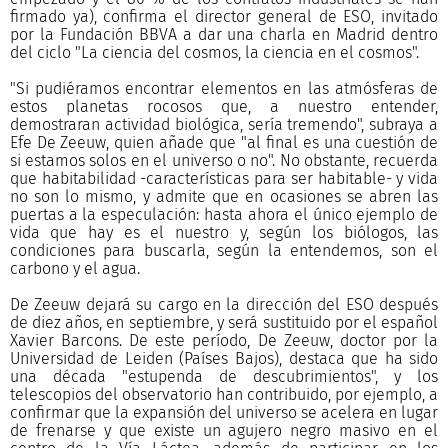
firmado ya), confirma el director general de ESO, invitado
por la Fundación BBVA a dar una charla en Madrid dentro
del ciclo "La ciencia del cosmos, la ciencia en el cosmos".
"Si pudiéramos encontrar elementos en las atmósferas de
estos planetas rocosos que, a nuestro entender,
demostraran actividad biológica, sería tremendo", subraya a
Efe De Zeeuw, quien añade que "al final es una cuestión de
si estamos solos en el universo o no". No obstante, recuerda
que habitabilidad -características para ser habitable- y vida
no son lo mismo, y admite que en ocasiones se abren las
puertas a la especulación: hasta ahora el único ejemplo de
vida que hay es el nuestro y, según los biólogos, las
condiciones para buscarla, según la entendemos, son el
carbono y el agua.
De Zeeuw dejará su cargo en la dirección del ESO después
de diez años, en septiembre, y será sustituido por el español
Xavier Barcons. De este período, De Zeeuw, doctor por la
Universidad de Leiden (Países Bajos), destaca que ha sido
una década "estupenda de descubrimientos", y los
telescopios del observatorio han contribuido, por ejemplo, a
confirmar que la expansión del universo se acelera en lugar
de frenarse y que existe un agujero negro masivo en el