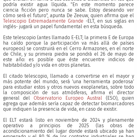
podría existir agua líquida. "En este momento parece
ciencia ficción pero nunca se sabe. Estoy deseando ver
cómo será el futuro", apunta De Zeeuw, quien afirma que el
Telescopio Extremadamente Grande
-ELT, en sus siglas en
inglés- jugará un papel fundamental en esta búsqueda.
Este telescopio (antes llamado E-ELT; la primera E de Europa
ha caído porque la participación va más allá de países
europeos) se construirá en el Cerro Armazones, en el norte
de Chile, y su primera piedra se pondrá el 26 de mayo de
este año: es posible que éste encuentre indicios de
habitabilidad y/o vida en otros planetas.
El citado telescopio, llamado a convertirse en el mayor y
más potente del mundo, será 'una herramienta poderosa'
para estudiar estos y otros nuevos exoplanetas, sobre todo
la composición de sus atmósferas, afirma el director
general del
Observatorio Europeo Austral
(ESO), quien
agrega que además sería capaz de detectar biomarcadores
que indiquen la presencia de vida, en caso de existir.
El ELT estará listo en noviembre de 2024 y plenamente
operativo a principios de 2025 (las obras de
acondicionamiento del lugar donde estará ubicado ya han
empezado y el 80 % de los contratos industriales se han