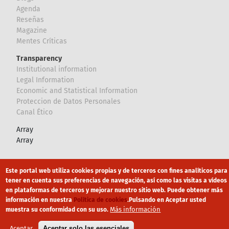
Agenda
Reseñas
Magazine
Mentes Críticas
Transparency
Institutional information
Legal Information
Economic and Statistical Information
Proteccion de Datos Personales
Canal Ético
Array
Array
Footer
Canal Ético
eduroam
Mapa Web
Este portal web utiliza cookies propias y de terceros con fines analíticos para
tener en cuenta sus preferencias de navegación, así como las visitas a vídeos
Política privacidad
Política de cookies
Aviso legal
en plataformas de terceros y mejorar nuestro sitio web. Puede obtener más
información en nuestra
Política de cookies
.
Pulsando en Aceptar usted
Más información
muestra su conformidad con su uso.
Aceptar
Aceptar solo las esenciales