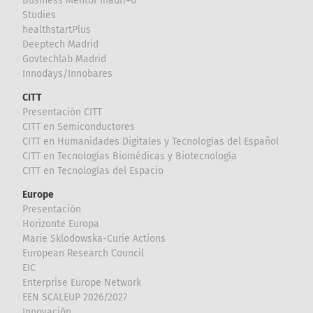
Business Mentor madri+d
Studies
healthstartPlus
Deeptech Madrid
Govtechlab Madrid
Innodays/Innobares
CITT
Presentación CITT
CITT en Semiconductores
CITT en Humanidades Digitales y Tecnologías del Español
CITT en Tecnologías Biomédicas y Biotecnología
CITT en Tecnologías del Espacio
Europe
Presentación
Horizonte Europa
Marie Sklodowska-Curie Actions
European Research Council
EIC
Enterprise Europe Network
EEN SCALEUP 2026/2027
Innovación