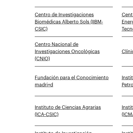
Centro de Investigaciones
Cent
Biomédicas Alberto Sols (IIBM-
Ener
CSIC)
Tecn
Centro Nacional de
Investigaciones Oncológicas
Clín
(CNIO)
Fundación para el Conocimiento
Insti
madri+d
Petr
Instituto de Ciencias Agrarias
Inst
(ICA-CSIC)
(ICM