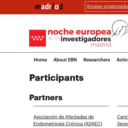
Skip
Acceso organizado
to
main
content
Main
Home
About ERN
Researchers
Activ
navigation
Participants
Partners
Asociación de Afectadas de
Cent
Endometriosis Crónica (ADAEC)
Seve