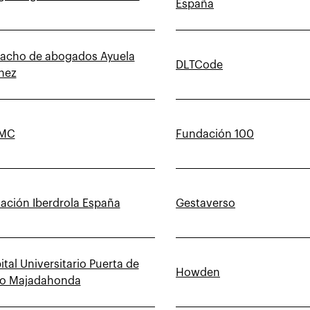
España
acho de abogados Ayuela
DLTCode
nez
AMC
Fundación 100
ación Iberdrola España
Gestaverso
tal Universitario Puerta de
Howden
ro Majadahonda