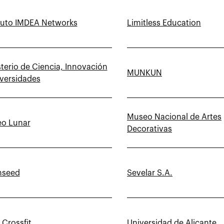
ituto IMDEA Networks
Limitless Education
terio de Ciencia, Innovación
MUNKUN
iversidades
Museo Nacional de Artes
o Lunar
Decorativas
nseed
Sevelar S.A.
 Crossfit
Universidad de Alicante