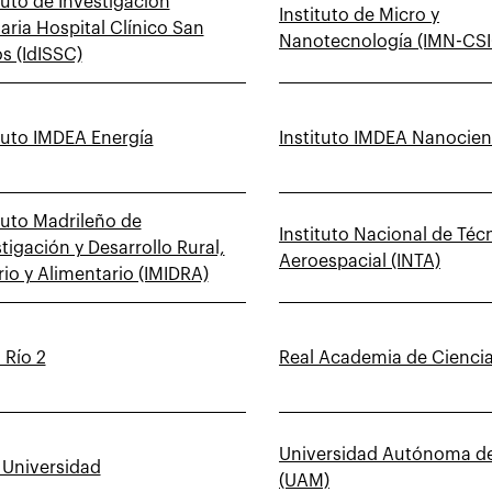
tuto de Investigación
Instituto de Micro y
aria Hospital Clínico San
Nanotecnología (IMN-CSI
s (IdISSC)
ituto IMDEA Energía
Instituto IMDEA Nanocien
tuto Madrileño de
Instituto Nacional de Téc
tigación y Desarrollo Rural,
Aeroespacial (INTA)
io y Alimentario (IMIDRA)
 Río 2
Real Academia de Ciencia
Universidad Autónoma d
 Universidad
(UAM)