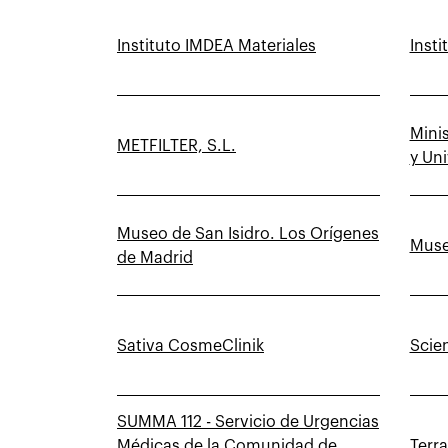
Instituto IMDEA Materiales
Inst
Minis
METFILTER, S.L.
y Un
Museo de San Isidro. Los Orígenes
Muse
de Madrid
Sativa CosmeClinik
Scie
SUMMA 112 - Servicio de Urgencias
Médicas de la Comunidad de
Terra