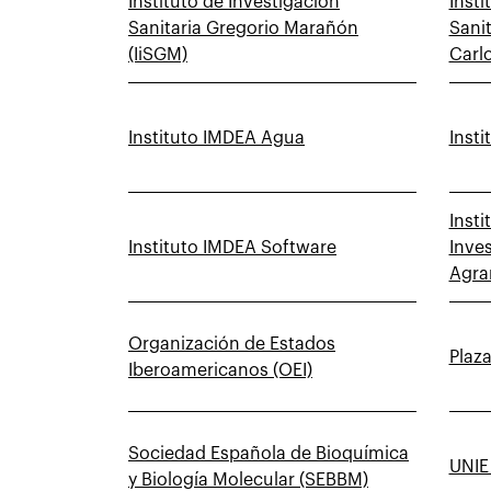
Instituto de Investigación
Insti
Sanitaria Gregorio Marañón
Sanit
(IiSGM)
Carlo
Instituto IMDEA Agua
Inst
Insti
Instituto IMDEA Software
Inves
Agrar
Organización de Estados
Plaza
Iberoamericanos (OEI)
Sociedad Española de Bioquímica
UNIE
y Biología Molecular (SEBBM)