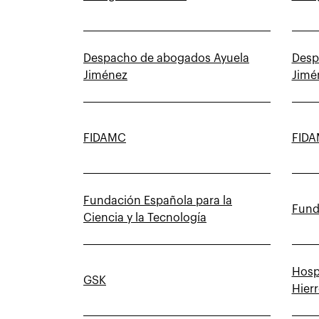
Despacho de abogados Ayuela
Desp
Jiménez
Jimé
FIDAMC
FID
Fundación Española para la
Fund
Ciencia y la Tecnología
Hospi
GSK
Hier